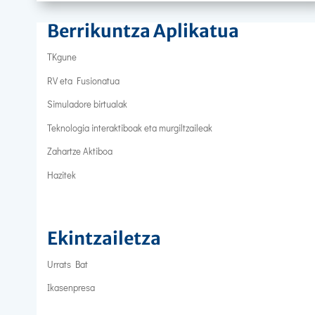
Berrikuntza Aplikatua
TKgune
RV eta Fusionatua
Simuladore birtualak
Teknologia interaktiboak eta murgiltzaileak
Zahartze Aktiboa
Hazitek
Ekintzailetza
Urrats Bat
Ikasenpresa