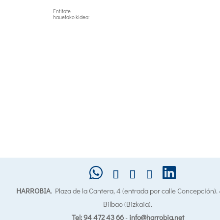
Entitate
hauetako kidea:
HARROBIA
. Plaza de la Cantera, 4 (entrada por calle Concepción)
Bilbao (Bizkaia).
Tel: 94 472 43 66
-
info@harrobia.net