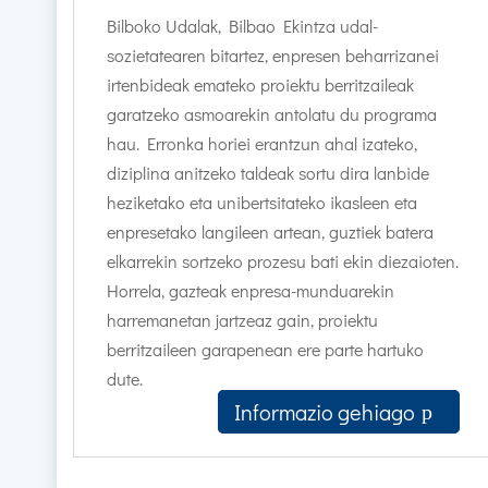
Bilboko Udalak, Bilbao Ekintza udal-
sozietatearen bitartez, enpresen beharrizanei
irtenbideak emateko proiektu berritzaileak
garatzeko asmoarekin antolatu du programa
hau. Erronka horiei erantzun ahal izateko,
diziplina anitzeko taldeak sortu dira lanbide
heziketako eta unibertsitateko ikasleen eta
enpresetako langileen artean, guztiek batera
elkarrekin sortzeko prozesu bati ekin diezaioten.
Horrela, gazteak enpresa-munduarekin
harremanetan jartzeaz gain, proiektu
berritzaileen garapenean ere parte hartuko
dute.
Informazio gehiago