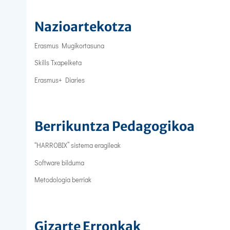
Nazioartekotza
Erasmus Mugikortasuna
Skills Txapelketa
Erasmus+ Diaries
Berrikuntza Pedagogikoa
“HARROBIX” sistema eragileak
Software bilduma
Metodologia berriak
Gizarte Erronkak