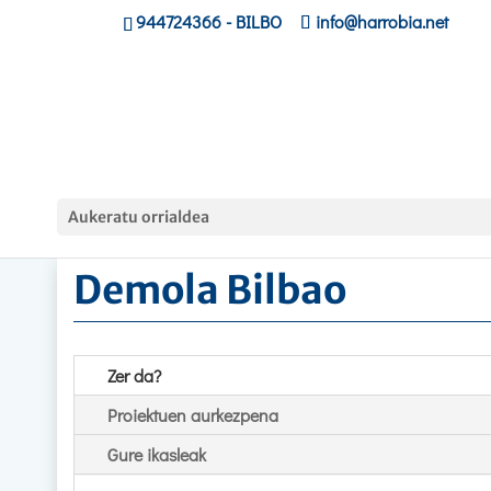
944724366
- BILBO
info@harrobia.net
Hasiera
»
Proiektuak
»
Demola Bilbao
Aukeratu orrialdea
Demola Bilbao
Zer da?
Proiektuen aurkezpena
Gure ikasleak