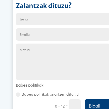
Zalantzak dituzu?
Babes politikak
Babes politikak onartzen ditut.
Bidali
=
8 + 12