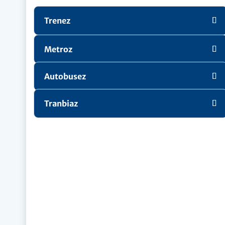
Trenez
Metroz
Autobusez
Tranbiaz