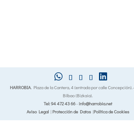
HARROBIA
. Plaza de la Cantera, 4 (entrada por calle Concepción)
Bilbao (Bizkaia).
Tel: 94 472 43 66
-
info@harrobia.net
Aviso Legal
|
Protección de Datos
|
Política de Cookies