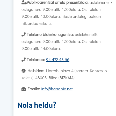
Publikoarentzat arreta presentziala:
astelehenetik
ostegunera 9:00etatik 17:00etara. Ostiraletan
9:00etatik 13:00etara. Beste ordutegi batean
hitzordua eskatu.
Telefono bidezko laguntza:
astelehenetik
ostegunera 9:00etatik 17:00etara. Ostiraletan
9:00etatik 14:00etara.
Telefonoa:
94 472 43 66
Helbidea:
Harrobi plaza 4 (sarrera Kontzezio
kaletik). 48003 Bilbo (BIZKAIA)
Emaila:
info@harrobia.net
Nola heldu?