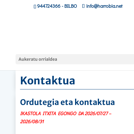
944724366
- BILBO
info@harrobia.net
Hasiera
»
Kontaktua
Aukeratu orrialdea
Kontaktua
Ordutegia eta kontaktua
IKASTOLA ITXITA EGONGO DA 2026/07/27 –
2026/08/31