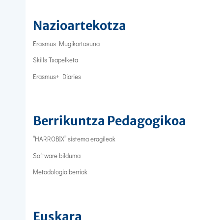
Nazioartekotza
Erasmus Mugikortasuna
Skills Txapelketa
Erasmus+ Diaries
Berrikuntza Pedagogikoa
“HARROBIX” sistema eragileak
Software bilduma
Metodologia berriak
Euskara