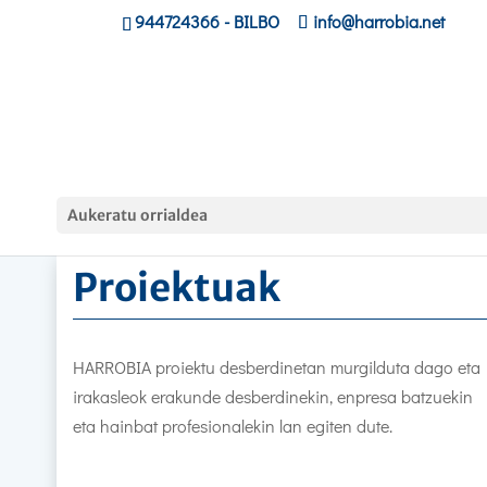
944724366
- BILBO
info@harrobia.net
Hasiera
»
Proiektuak
Aukeratu orrialdea
Proiektuak
HARROBIA proiektu desberdinetan murgilduta dago eta
irakasleok erakunde desberdinekin, enpresa batzuekin
eta hainbat profesionalekin lan egiten dute.