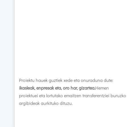
Proiektu hauek guztiek xede eta onuraduna dute:
ikasleak, enpresak eta, oro har, gizartea.
Hemen
proiektuei eta lortutako emaitzen transferentziei buruzko
argibideak aurkituko dituzu.