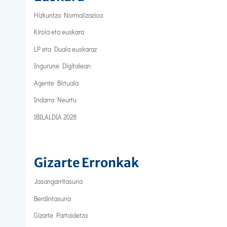
Hizkuntza Normalizazioa
Kirola eta euskara
LP eta Duala euskaraz
Ingurune Digitalean
Agente Birtuala
Indarra Neurtu
IBILALDIA 2028
Gizarte Erronkak
Jasangarritasuna
Berdintasuna
Gizarte Partaidetza