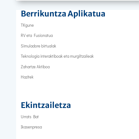
Berrikuntza Aplikatua
TKgune
RV eta Fusionatua
Simuladore birtualak
Teknologia interaktiboak eta murgiltzaileak
Zahartze Aktiboa
Hazitek
Ekintzailetza
Urrats Bat
Ikasenpresa