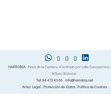
HARROBIA
. Plaza de la Cantera, 4 (entrada por calle Concepción)
Bilbao (Bizkaia).
Tel: 94 472 43 66
-
info@harrobia.net
Aviso Legal
|
Protección de Datos
|
Política de Cookies