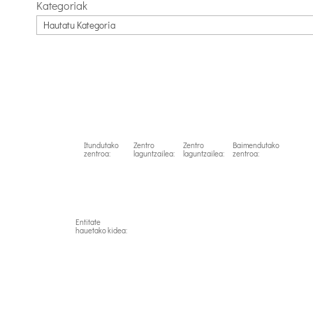
Kategoriak
Itundutako
Zentro
Zentro
Baimendutako
zentroa:
laguntzailea:
laguntzailea:
zentroa:
Entitate
hauetako kidea: