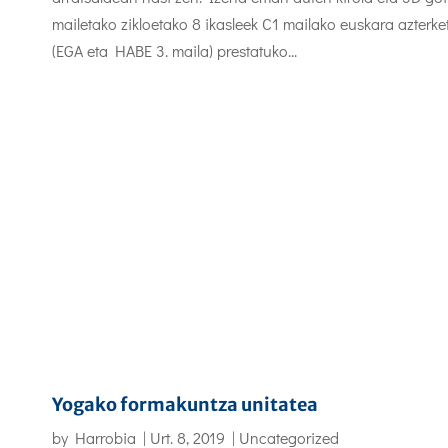
mailetako zikloetako 8 ikasleek C1 mailako euskara azterke
(EGA eta HABE 3. maila) prestatuko...
Yogako formakuntza unitatea
by
Harrobia
|
Urt. 8, 2019
|
Uncategorized