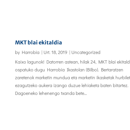
MKT blai ekitaldia
by
Harrobia
|
Urt. 18, 2019
|
Uncategorized
Kaixo lagunok! Datorren astean, hilak 24, MKT blai ekitald
ospatuko dugu Harrobia Ikastolan (Bilbo). Bertaratzen
zaretenok marketin mundua eta marketin ikasketak hurbilet
ezagutzeko aukera izango duzue lehiaketa baten bitartez.
Dagoeneko lehenengo txanda bete...