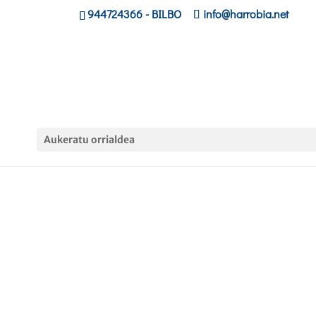
944724366
- BILBO
info@harrobia.net
Aukeratu orrialdea