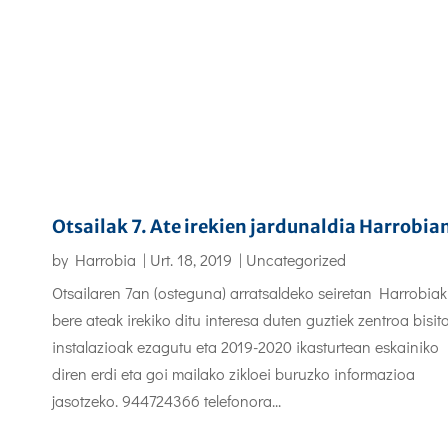
Otsailak 7. Ate irekien jardunaldia Harrobia
by
Harrobia
|
Urt. 18, 2019
|
Uncategorized
Otsailaren 7an (osteguna) arratsaldeko seiretan Harrobiak
bere ateak irekiko ditu interesa duten guztiek zentroa bisita
instalazioak ezagutu eta 2019-2020 ikasturtean eskainiko
diren erdi eta goi mailako zikloei buruzko informazioa
jasotzeko. 944724366 telefonora...