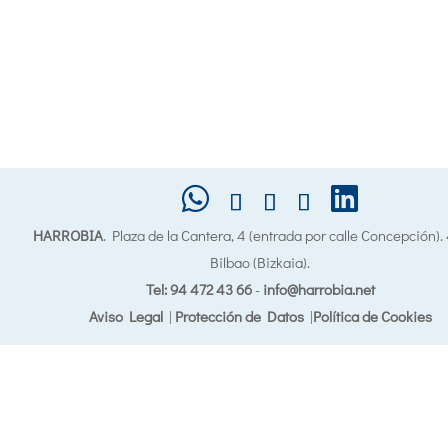
HARROBIA
. Plaza de la Cantera, 4 (entrada por calle Concepción)
Bilbao (Bizkaia).
Tel: 94 472 43 66
-
info@harrobia.net
Aviso Legal
|
Protección de Datos
|
Política de Cookies