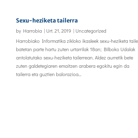
Sexu-heziketa tailerra
by
Harrobia
|
Urt. 21, 2019
|
Uncategorized
Harrobiako Informatika zikloko ikasleek sexu-heziketa taile
batetan parte hartu zuten urtarrilak 18an; Bilboko Udalak
antolatutako sexu-heziketa tailerrean. Aldez aurretik bete
zuten galdetegiaren emaitzen arabera egokitu egin da
tailerra eta guztien balorazioa...