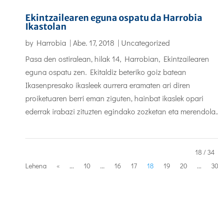
Ekintzailearen eguna ospatu da Harrobia
Ikastolan
by
Harrobia
|
Abe. 17, 2018
|
Uncategorized
Pasa den ostiralean, hilak 14, Harrobian, Ekintzailearen
eguna ospatu zen. Ekitaldiz beteriko goiz batean
Ikasenpresako ikasleek aurrera eramaten ari diren
proiketuaren berri eman ziguten, hainbat ikaslek opari
ederrak irabazi zituzten egindako zozketan eta merendola..
18 / 34
Lehena
«
...
10
...
16
17
18
19
20
...
3