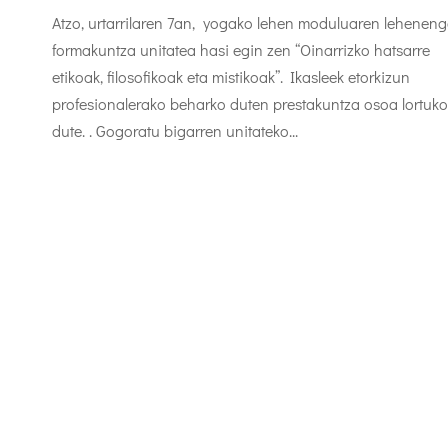
Atzo, urtarrilaren 7an, yogako lehen moduluaren lehenen
formakuntza unitatea hasi egin zen “Oinarrizko hatsarre
etikoak, filosofikoak eta mistikoak”. Ikasleek etorkizun
profesionalerako beharko duten prestakuntza osoa lortuko
dute. . Gogoratu bigarren unitateko...