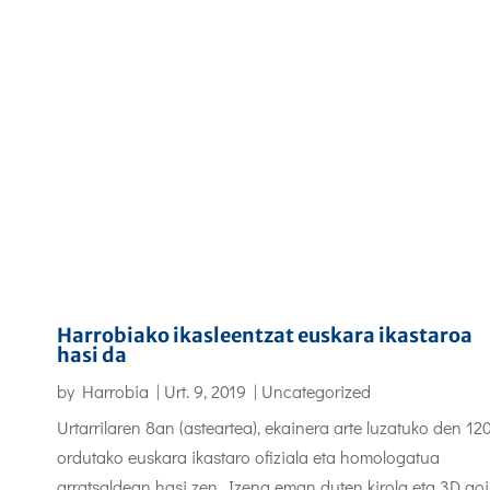
Harrobiako ikasleentzat euskara ikastaroa
hasi da
by
Harrobia
|
Urt. 9, 2019
|
Uncategorized
Urtarrilaren 8an (asteartea), ekainera arte luzatuko den 12
ordutako euskara ikastaro ofiziala eta homologatua
arratsaldean hasi zen. Izena eman duten kirola eta 3D goi