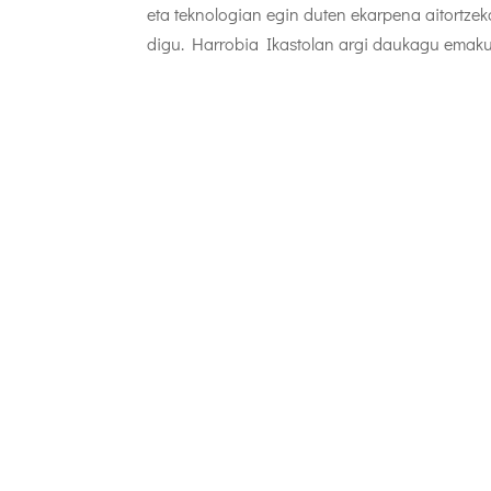
eta teknologian egin duten ekarpena aitortze
digu. Harrobia Ikastolan argi daukagu emaku