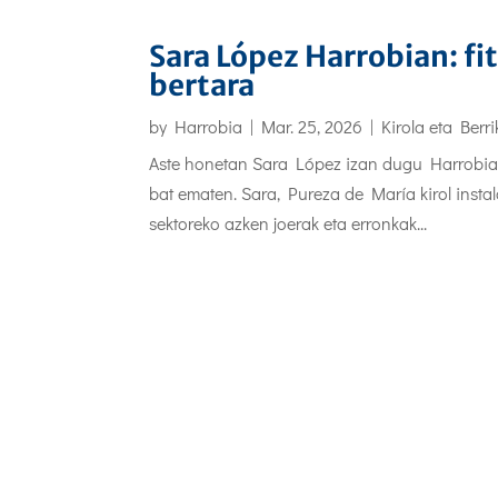
Sara López Harrobian: fi
bertara
by
Harrobia
|
Mar. 25, 2026
|
Kirola eta Berr
Aste honetan Sara López izan dugu Harrobia Ika
bat ematen. Sara, Pureza de María kirol instala
sektoreko azken joerak eta erronkak...