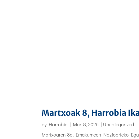
Martxoak 8, Harrobia Ik
by
Harrobia
|
Mar. 8, 2026
|
Uncategorized
Martxoaren 8a, Emakumeen Nazioarteko Eguna