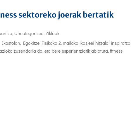
tness sektoreko joerak bertatik
ikuntza
,
Uncategorized
,
Zikloak
stolan, Egokitze Fisikoko 2. mailako ikasleei hitzaldi inspiratzai
zioko zuzendaria da, eta bere esperientziatik abiatuta, fitness