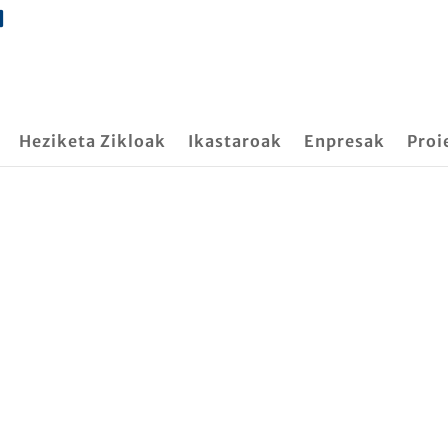
Heziketa Zikloak
Ikastaroak
Enpresak
Proi