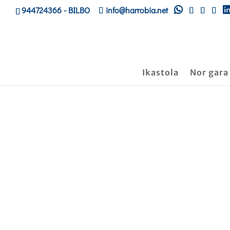
944724366
- BILBO
info@harrobia.net
Ikastola
Nor gara