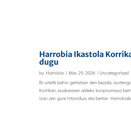
Harrobia Ikastola Korrik
dugu
by
Harrobia
|
Mar. 29, 2026
|
Uncategorized
Bi urtetik behin gertatzen den bezala, aurten
Korrikan, euskararen aldeko konpromisoa berr
izan zen gure hitzordua, eta bertan Harrobiako