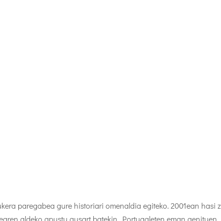
 aukera paregabea gure historiari omenaldia egiteko. 2001ean hasi 
earen aldeko apustu ausart batekin. Portugaleten eman genituen