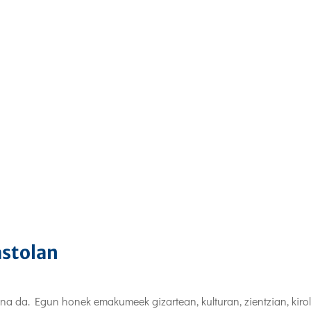
astolan
 da. Egun honek emakumeek gizartean, kulturan, zientzian, kiro