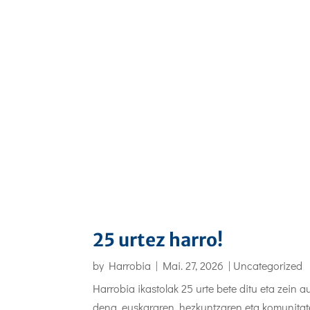
25 urtez harro!
by
Harrobia
|
Mai. 27, 2026
|
Uncategorized
Harrobia ikastolak 25 urte bete ditu eta zein
dena, euskararen, hezkuntzaren eta komunitat