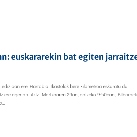
an: euskararekin bat egiten jarraitz
go edizioan ere Harrobia Ikastolak bere kilometroa eskuratu du
iz ere agerian utziz. Martxoaren 29an, goizeko 9:50ean, Bilboroc
...