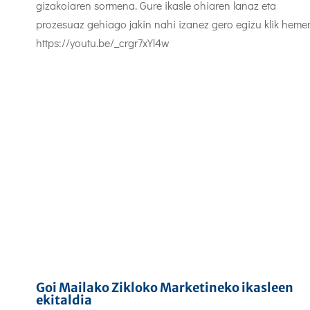
gizakoiaren sormena. Gure ikasle ohiaren lanaz eta
prozesuaz gehiago jakin nahi izanez gero egizu klik heme
https://youtu.be/_crgr7xYl4w
Goi Mailako Zikloko Marketineko ikasleen
ekitaldia