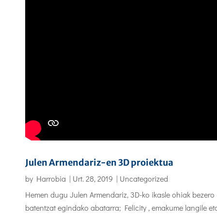
Julen Armendariz-en 3D proiektua
by
Harrobia
|
Urt. 28, 2019
|
Uncategorized
Hemen dugu Julen Armendariz, 3D-ko ikasle ohiak bezero
batentzat egindako abatarra; Felicity , emakume langile et