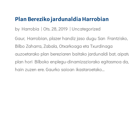
Plan Bereziko jardunaldia Harrobian
by
Harrobia
|
Ots. 28, 2019
|
Uncategorized
Gaur, Harrobian, plazer handiz jaso dugu San Frantzisko,
Bilbo Zaharra, Zabala, Otxarkoaga eta Txurdinaga
auzoetarako plan bereziaren baitako jardunaldi bat, aipat
plan hori Bilboko enplegu-dinamizaziorako egitasmoa da,
hain zuzen ere. Gaurko saioan ikastaroetako...