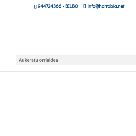
944724366
- BILBO
info@harrobia.net
Aukeratu orrialdea