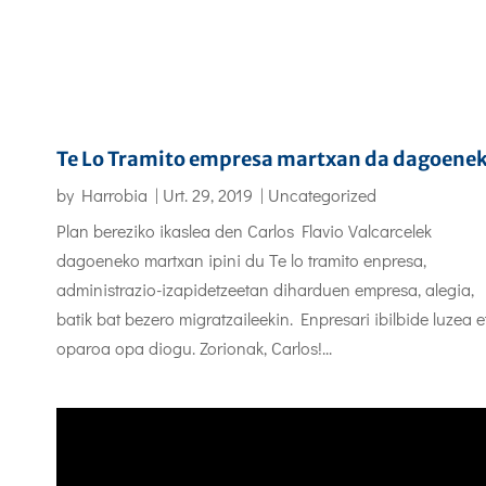
Te Lo Tramito empresa martxan da dagoene
by
Harrobia
|
Urt. 29, 2019
|
Uncategorized
Plan bereziko ikaslea den Carlos Flavio Valcarcelek
dagoeneko martxan ipini du Te lo tramito enpresa,
administrazio-izapidetzeetan diharduen empresa, alegia,
batik bat bezero migratzaileekin. Enpresari ibilbide luzea e
oparoa opa diogu. Zorionak, Carlos!...