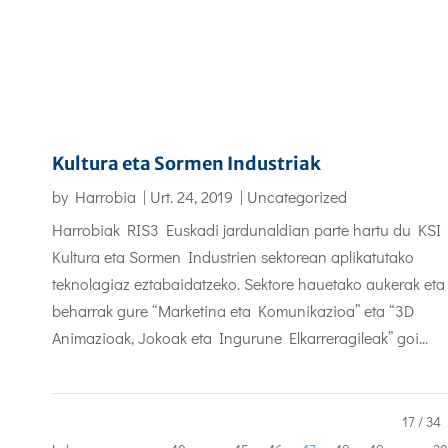
Kultura eta Sormen Industriak
by
Harrobia
|
Urt. 24, 2019
|
Uncategorized
Harrobiak RIS3 Euskadi jardunaldian parte hartu du KSI
Kultura eta Sormen Industrien sektorean aplikatutako
teknolagiaz eztabaidatzeko. Sektore hauetako aukerak eta
beharrak gure “Marketina eta Komunikazioa” eta “3D
Animazioak, Jokoak eta Ingurune Elkarreragileak” goi...
17 / 34