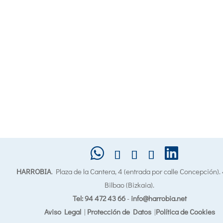
HARROBIA
. Plaza de la Cantera, 4 (entrada por calle Concepción)
Bilbao (Bizkaia).
Tel: 94 472 43 66
-
info@harrobia.net
Aviso Legal
|
Protección de Datos
|
Política de Cookies