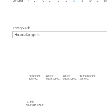
Lehena
«
...
10
...
15
16
17
18
19
...
30
Kategoriak
Itundutako
Zentro
Zentro
Baimendutako
zentroa:
laguntzailea:
laguntzailea:
zentroa:
Entitate
hauetako kidea: