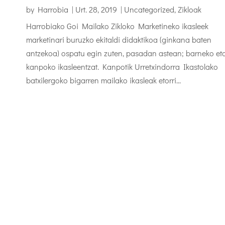
by
Harrobia
|
Urt. 28, 2019
|
Uncategorized
,
Zikloak
Harrobiako Goi Mailako Zikloko Marketineko ikasleek
marketinari buruzko ekitaldi didaktikoa (ginkana baten
antzekoa) ospatu egin zuten, pasadan astean; barneko et
kanpoko ikasleentzat. Kanpotik Urretxindorra Ikastolako
batxilergoko bigarren mailako ikasleak etorri...