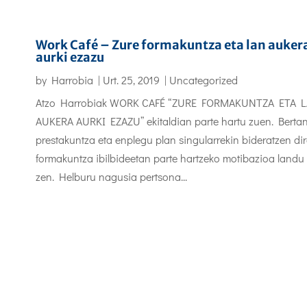
Work Café – Zure formakuntza eta lan auker
aurki ezazu
by
Harrobia
|
Urt. 25, 2019
|
Uncategorized
Atzo Harrobiak WORK CAFÉ “ZURE FORMAKUNTZA ETA 
AUKERA AURKI EZAZU” ekitaldian parte hartu zuen. Bertan
prestakuntza eta enplegu plan singularrekin bideratzen di
formakuntza ibilbideetan parte hartzeko motibazioa landu
zen. Helburu nagusia pertsona...