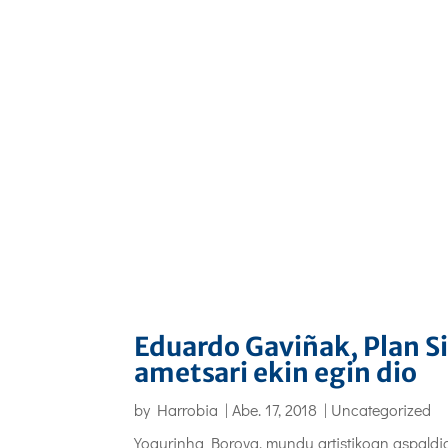
Eduardo Gaviñak, Plan Si
ametsari ekin egin dio
by
Harrobia
|
Abe. 17, 2018
|
Uncategorized
Yogurinha Borova, mundu artistikoan aspald