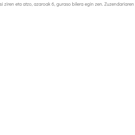
asi ziren eta atzo, azaroak 6, guraso bilera egin zen. Zuzendariaren