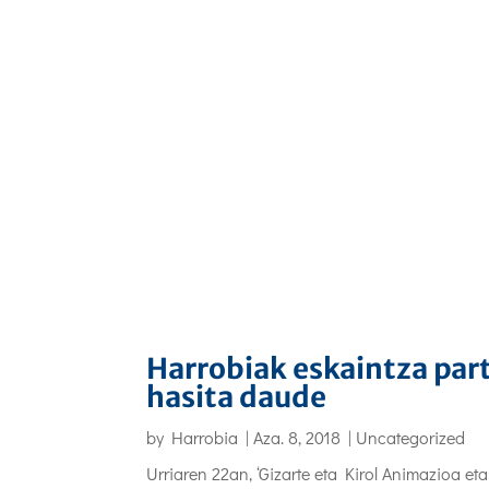
Harrobiak eskaintza par
hasita daude
by
Harrobia
|
Aza. 8, 2018
|
Uncategorized
Urriaren 22an, ‘Gizarte eta Kirol Animazioa et