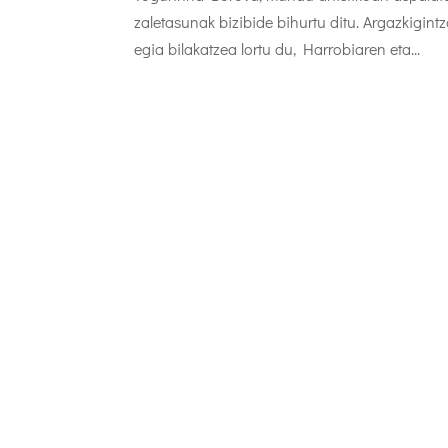
zaletasunak bizibide bihurtu ditu. Argazkigint
egia bilakatzea lortu du, Harrobiaren eta...