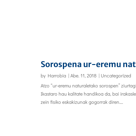
Sorospena ur-eremu nat
by
Harrobia
|
Abe. 11, 2018
|
Uncategorized
Atzo “ur-eremu naturaletako sorospen” ziurtag
Ikastaro hau kalitate handikoa da, bai irakasl
zein fisiko eskakizunak gogorrak diren....