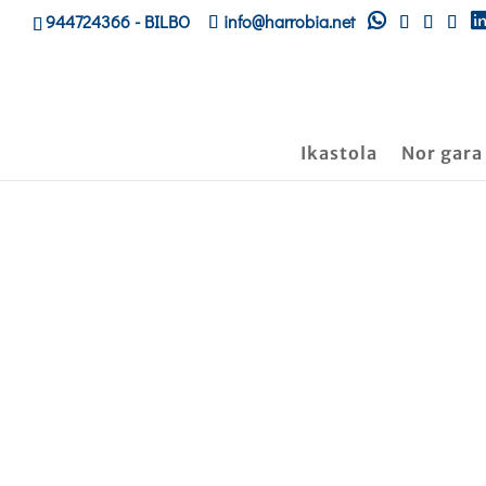
944724366
- BILBO
info@harrobia.net
Ikastola
Nor gara