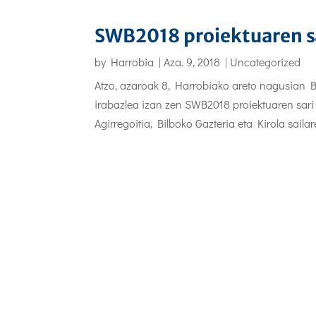
SWB2018 proiektuaren sa
by
Harrobia
|
Aza. 9, 2018
|
Uncategorized
Atzo, azaroak 8, Harrobiako areto nagusian B
irabazlea izan zen SWB2018 proiektuaren sari
Agirregoitia, Bilboko Gazteria eta Kirola sailare