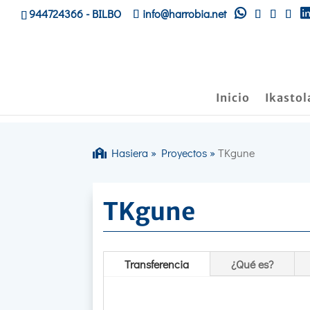
944724366
- BILBO
info@harrobia.net
Inicio
Ikastol
Hasiera
»
Proyectos
»
TKgune
TKgune
Transferencia
¿Qué es?