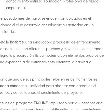
conocimiento entre la Formación Profesional y el tejido
empresarial.
 el pasado mes de mayo, se encuentran ubicadas en el
, donde el club desarrolla actualmente su actividad en un
esidades.
etalle
Baiforce
, una innovadora propuesta de entrenamiento
cos de fuerza con diferentes pruebas y movimientos inspirados
ntegra la preparación física moderna con elementos propios de
una experiencia de entrenamiento diferente, dinámica y
ron que uno de sus principales retos en estos momentos es
 dar a conocer su actividad
para afrontar con garantías el
arios y consolidando el crecimiento del proyecto.
jetivos del programa
TKGUNE
, impulsado por la Viceconsejería
o es facilitar la transferencia bidireccional de conocimiento