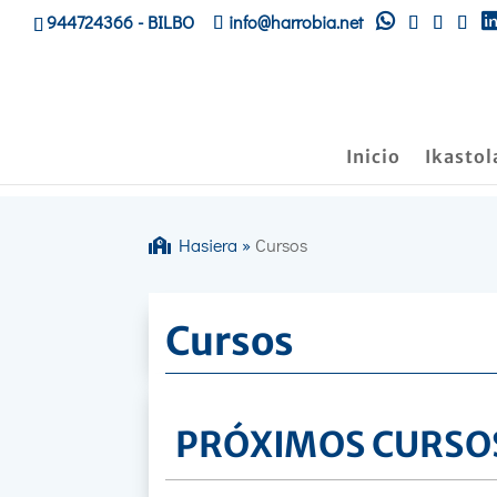
944724366
- BILBO
info@harrobia.net
Inicio
Ikastol
Hasiera
»
Cursos
Cursos
PRÓXIMOS CURSO