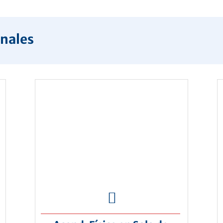
onales
