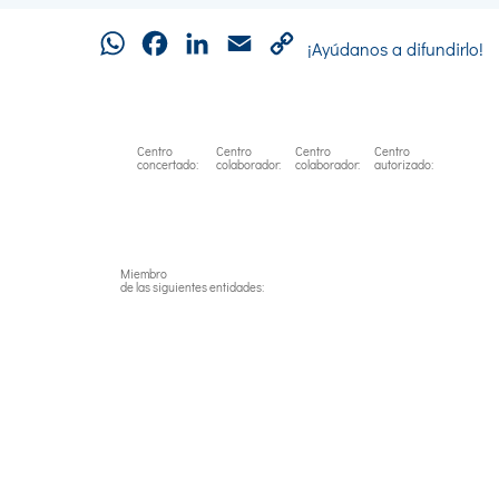
WhatsApp
Facebook
LinkedIn
Email
Copy
¡Ayúdanos a difundirlo!
Link
Centro
Centro
Centro
Centro
concertado:
colaborador:
colaborador:
autorizado:
Miembro
de las siguientes entidades: