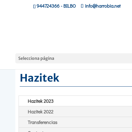
944724366
- BILBO
info@harrobia.net
Hasiera
»
Proyectos
»
Hazitek
Selecciona página
Hazitek
Hazitek 2023
Hazitek 2022
Transferencias