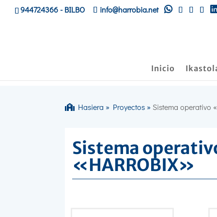
944724366
- BILBO
info@harrobia.net
Inicio
Ikastol
Hasiera
»
Proyectos
»
Sistema operativo
Sistema operativ
«HARROBIX»