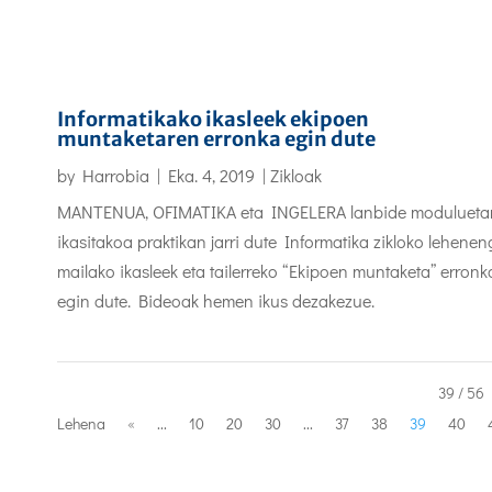
Informatikako ikasleek ekipoen
muntaketaren erronka egin dute
by
Harrobia
|
Eka. 4, 2019
|
Zikloak
MANTENUA, OFIMATIKA eta INGELERA lanbide modulueta
ikasitakoa praktikan jarri dute Informatika zikloko lehene
mailako ikasleek eta tailerreko “Ekipoen muntaketa” erronk
egin dute. Bideoak hemen ikus dezakezue.
39 / 56
Lehena
«
...
10
20
30
...
37
38
39
40