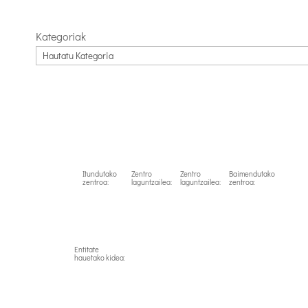
Kategoriak
Itundutako
Zentro
Zentro
Baimendutako
zentroa:
laguntzailea:
laguntzailea:
zentroa:
Entitate
hauetako kidea: