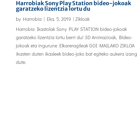
Harrobiak Sony Play Station bideo-jokoak
garatzeko lizentzia lortu du
by
Harrobia
|
Eka. 5, 2019
|
Zikloak
Harrobia Ikastolak Sony PLAY STATION bideo-jokoak
garatzeko lizentzia lortu berri du! 3D Animazioak, Bideo-
jokoak eta ingurune Elkareragileak GOI MAILAKO ZIKLOA
ikasten duten ikasleek bideo-joko bat egiteko aukera izan
dute.