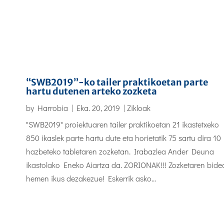
“SWB2019”-ko tailer praktikoetan parte
hartu dutenen arteko zozketa
by
Harrobia
|
Eka. 20, 2019
|
Zikloak
"SWB2019" proiektuaren tailer praktikoetan 21 ikastetxeko
850 ikaslek parte hartu dute eta horietatik 75 sartu dira 10
hazbeteko tabletaren zozketan. Irabazlea Ander Deuna
ikastolako Eneko Aiartza da. ZORIONAK!!! Zozketaren bide
hemen ikus dezakezue! Eskerrik asko...