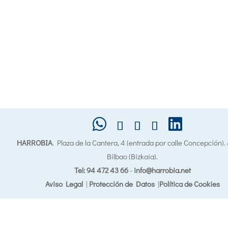
HARROBIA
. Plaza de la Cantera, 4 (entrada por calle Concepción)
Bilbao (Bizkaia).
Tel: 94 472 43 66
-
info@harrobia.net
Aviso Legal
|
Protección de Datos
|
Política de Cookies