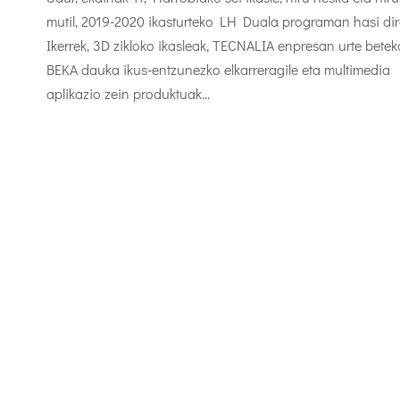
mutil, 2019-2020 ikasturteko LH Duala programan hasi dir
Ikerrek, 3D zikloko ikasleak, TECNALIA enpresan urte betek
BEKA dauka ikus-entzunezko elkarreragile eta multimedia
aplikazio zein produktuak...