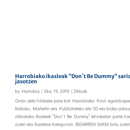
Harrobiako ikasleak “Don´t Be Dummy” sari
jasotzen
by
Harrobia
|
Eka. 19, 2019
|
Zikloak
Orain dela hilabete pare bat Harrobiako Kirol- egokitzap
fisikoko, Marketin eta Publizitateko eta 3D eta bideo-joko
zikloetako ikasleek “Don´t Be Dummy” lehiaketan parte ha
zuten eta ikastetxe kategorian BIGARREN SARIA lortu zuten