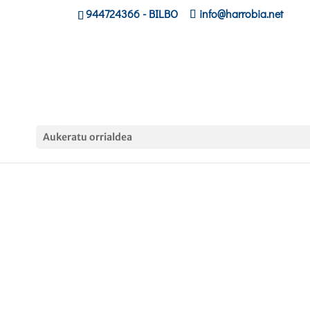
944724366
- BILBO
info@harrobia.net
Aukeratu orrialdea