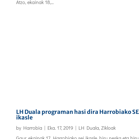
Atzo, ekainak 18,...
LH Duala programan hasi dira Harrobiako SE
ikasle
by
Harrobia
|
Eka. 17, 2019
|
LH Duala
,
Zikloak
Gaur, ekainak 17, Harrobiako sei ikasle, hiru neska eta hiru