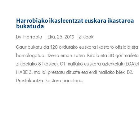
Harrobiako ikasleentzat euskara ikastaroa
bukatu da
by
Harrobia
|
Eka. 25, 2019
|
Zikloak
Gaur bukatu da 120 ordutako euskara ikastaro ofiziala eta
homologatua. Izena eman zuten Kirola eta 3D goi mailet
zikloetako 8 ikasleek C1 mailako euskara azterketak (EGA e
HABE 3. maila) prestatu dituzte eta erdi mailako biek B2.
Prestakuntza ikastaro honetan...