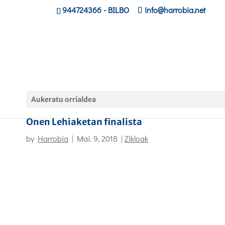
944724366
- BILBO
info@harrobia.net
Aukeratu orrialdea
Harrobiako bi irakasle Tknikako Praktika
Onen Lehiaketan finalista
by
Harrobia
|
Mai. 9, 2018
|
Zikloak