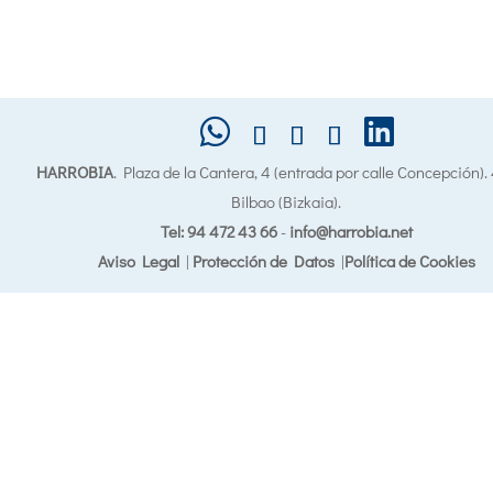
HARROBIA
. Plaza de la Cantera, 4 (entrada por calle Concepción)
Bilbao (Bizkaia).
Tel: 94 472 43 66
-
info@harrobia.net
Aviso Legal
|
Protección de Datos
|
Política de Cookies