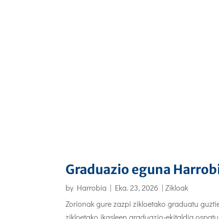
Graduazio eguna Harrobi
by
Harrobia
|
Eka. 23, 2026
|
Zikloak
Zorionak gure zazpi zikloetako graduatu guzti
zikloetako ikasleen graduazio-ekitaldia ospat