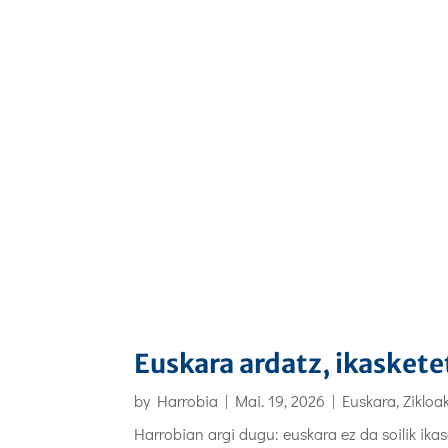
Euskara ardatz, ikasket
by
Harrobia
|
Mai. 19, 2026
|
Euskara
,
Zikloa
Harrobian argi dugu: euskara ez da soilik ik