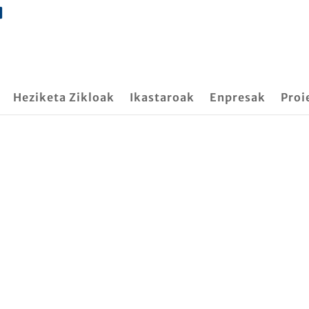
Heziketa Zikloak
Ikastaroak
Enpresak
Proi