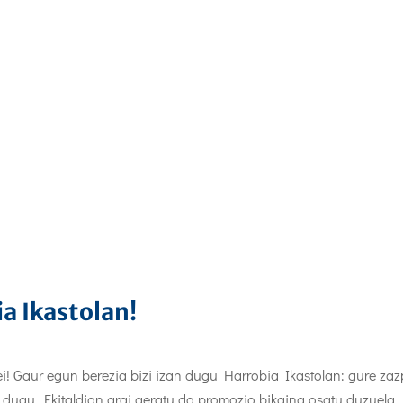
a Ikastolan!
ei! Gaur egun berezia bizi izan dugu Harrobia Ikastolan: gure zaz
u dugu. Ekitaldian argi geratu da promozio bikaina osatu duzuela.