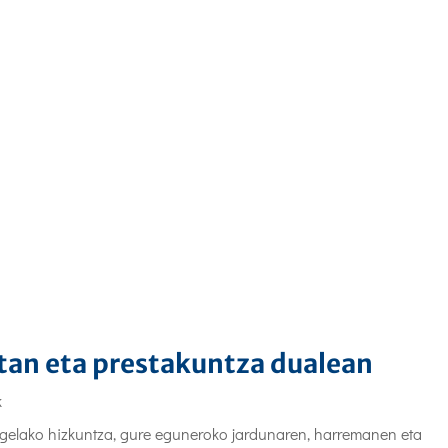
etan eta prestakuntza dualean
k
asgelako hizkuntza, gure eguneroko jardunaren, harremanen eta