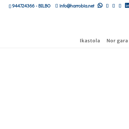
944724366
- BILBO
info@harrobia.net
Ikastola
Nor gara