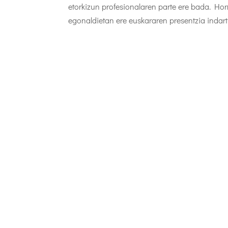
etorkizun profesionalaren parte ere bada. Horr
egonaldietan ere euskararen presentzia indartu