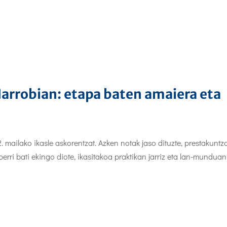
Harrobian: etapa baten amaiera eta
 mailako ikasle askorentzat. Azken notak jaso dituzte, prestakuntz
erri bati ekingo diote, ikasitakoa praktikan jarriz eta lan-munduan