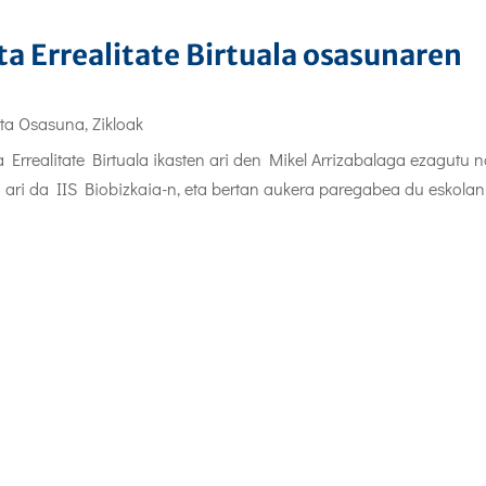
a Errealitate Birtuala osasunaren
eta Osasuna
,
Zikloak
Errealitate Birtuala ikasten ari den Mikel Arrizabalaga ezagutu n
 ari da IIS Biobizkaia-n, eta bertan aukera paregabea du eskolan