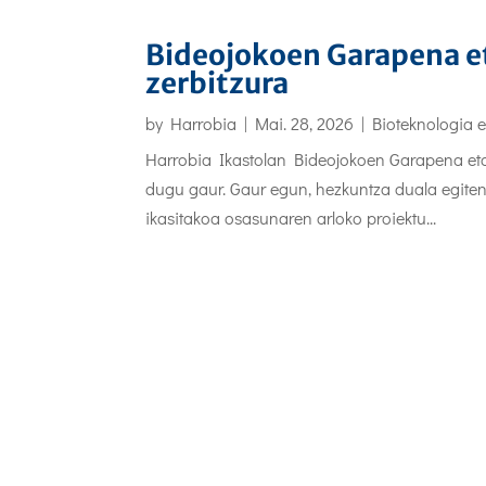
Bideojokoen Garapena et
zerbitzura
by
Harrobia
|
Mai. 28, 2026
|
Bioteknologia 
Harrobia Ikastolan Bideojokoen Garapena eta 
dugu gaur. Gaur egun, hezkuntza duala egiten
ikasitakoa osasunaren arloko proiektu...