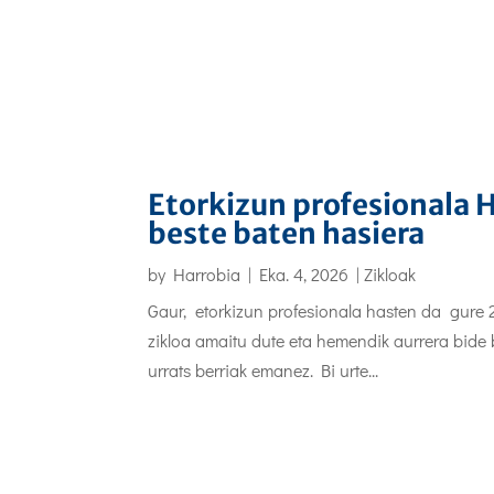
Etorkizun profesionala 
beste baten hasiera
by
Harrobia
|
Eka. 4, 2026
|
Zikloak
Gaur, etorkizun profesionala hasten da gure 2.
zikloa amaitu dute eta hemendik aurrera bide b
urrats berriak emanez. Bi urte...