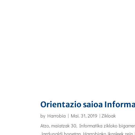
Orientazio saioa Informa
by
Harrobia
|
Mai. 31, 2019
|
Zikloak
Atzo, maiatzak 30, Informatika zikloko bigarre
Jardunaldi honetan Harrobiako ikasleek zein i