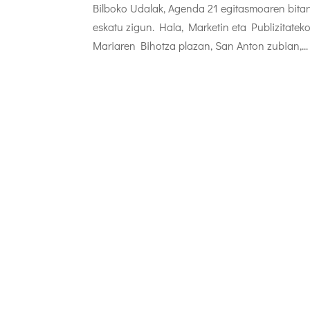
Bilboko Udalak, Agenda 21 egitasmoaren bitar
eskatu zigun. Hala, Marketin eta Publizitatek
Mariaren Bihotza plazan, San Anton zubian,...