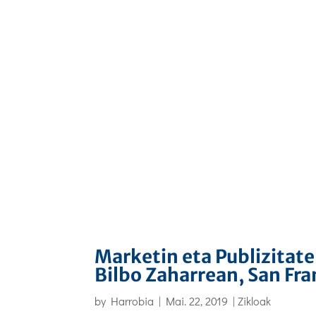
Marketin eta Publizitate
Bilbo Zaharrean, San Fran
by
Harrobia
|
Mai. 22, 2019
|
Zikloak