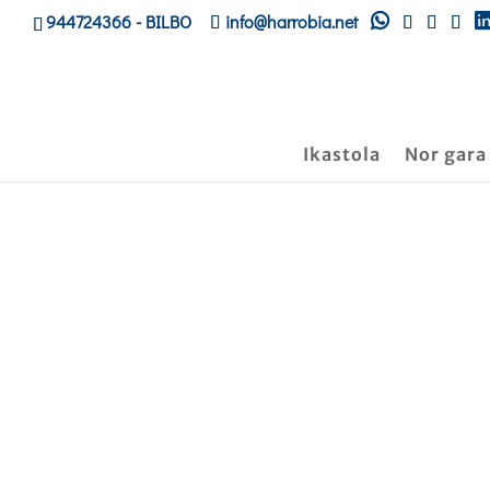
944724366
- BILBO
info@harrobia.net
Ikastola
Nor gara