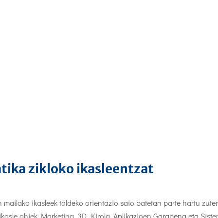
tika zikloko ikasleentzat
n mailako ikasleek taldeko orientazio saio batetan parte hartu zute
kasle ohiek Marketina, 3D, Kirola, Aplikazioen Garapena eta Sist