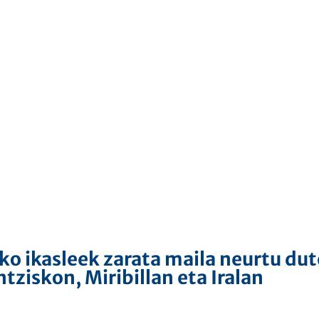
ko ikasleek zarata maila neurtu dut
tziskon, Miribillan eta Iralan