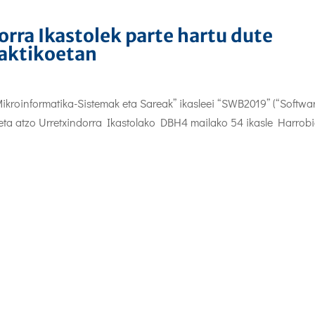
rra Ikastolek parte hartu dute
raktikoetan
ikroinformatika-Sistemak eta Sareak” ikasleei “SWB2019” (“Softwa
n eta atzo Urretxindorra Ikastolako DBH4 mailako 54 ikasle Harrob