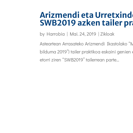
Arizmendi eta Urretxindo
SWB2019 azken tailer p
by
Harrobia
|
Mai. 24, 2019
|
Zikloak
Asteartean Arrasateko Arizmendi Ikastolako “M
bilduma 2019”) tailer praktikoa eskaini genie
etorri ziren “SWB2019” tailerrean parte...