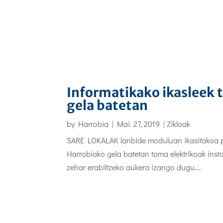
Informatikako ikasleek t
gela batetan
by
Harrobia
|
Mai. 27, 2019
|
Zikloak
SARE LOKALAK lanbide moduluan ikasitakoa pra
Harrobiako gela batetan toma elektrikoak ins
zehar erabiltzeko aukera izango dugu....