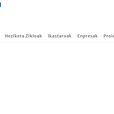
Heziketa Zikloak
Ikastaroak
Enpresak
Proi