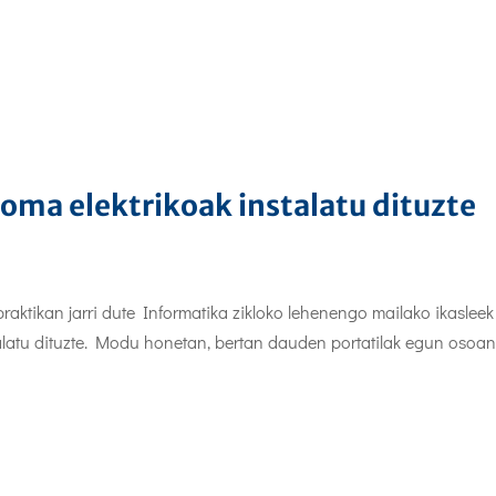
oma elektrikoak instalatu dituzte
ktikan jarri dute Informatika zikloko lehenengo mailako ikasleek
talatu dituzte. Modu honetan, bertan dauden portatilak egun osoa