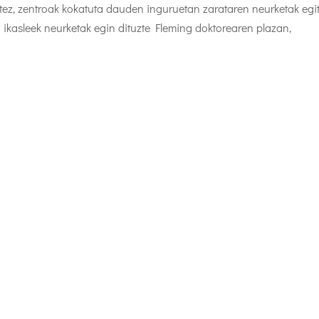
tez, zentroak kokatuta dauden inguruetan zarataren neurketak egi
o ikasleek neurketak egin dituzte Fleming doktorearen plazan,