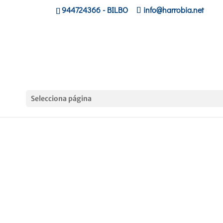
944724366
- BILBO
info@harrobia.net
Selecciona página