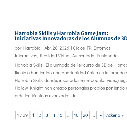
Harrobia Skills y Harrobia Game Jam:
Iniciativas Innovadoras de los Alumnos de 3
por
Harrobia
|
Abr. 28, 2026
|
Ciclos FP
,
Entornos
Interactivos
,
Realidad Virtual, Aumentada, Fusionada
Harrobia Skills: El alumnado de 1er curso de 3D de Harro
Ikastola han tenido una oportunidad única en la jornada 
Harrobia Skills, donde, inspirados en el popular videojueg
Hollow Knight, han creado personajes propios poniendo 
práctica técnicas avanzadas de...
1 / 29
1
2
3
4
5
...
10
20
...
»
Azkena »