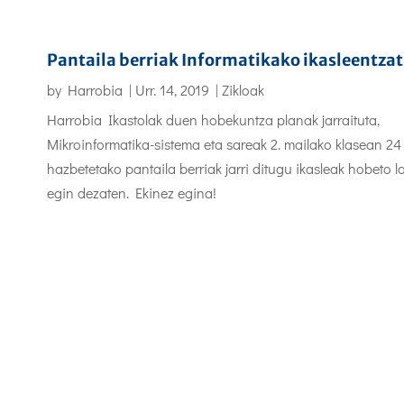
Pantaila berriak Informatikako ikasleentzat
by
Harrobia
|
Urr. 14, 2019
|
Zikloak
Harrobia Ikastolak duen hobekuntza planak jarraituta,
Mikroinformatika-sistema eta sareak 2. mailako klasean 24
hazbetetako pantaila berriak jarri ditugu ikasleak hobeto l
egin dezaten. Ekinez egina!