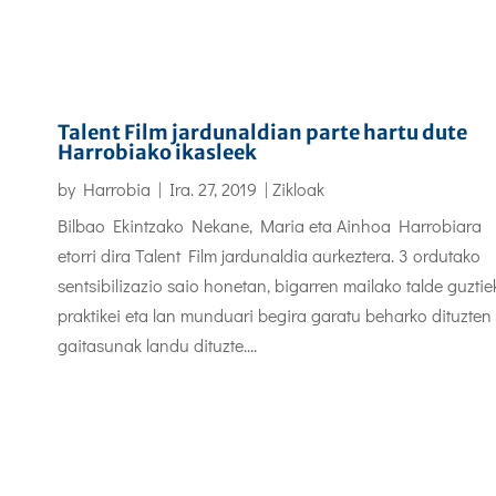
Talent Film jardunaldian parte hartu dute
Harrobiako ikasleek
by
Harrobia
|
Ira. 27, 2019
|
Zikloak
Bilbao Ekintzako Nekane, Maria eta Ainhoa Harrobiara
etorri dira Talent Film jardunaldia aurkeztera. 3 ordutako
sentsibilizazio saio honetan, bigarren mailako talde guztie
praktikei eta lan munduari begira garatu beharko dituzten
gaitasunak landu dituzte....