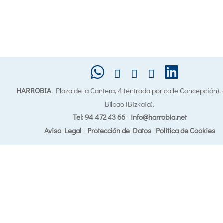
HARROBIA
. Plaza de la Cantera, 4 (entrada por calle Concepción)
Bilbao (Bizkaia).
Tel: 94 472 43 66
-
info@harrobia.net
Aviso Legal
|
Protección de Datos
|
Política de Cookies