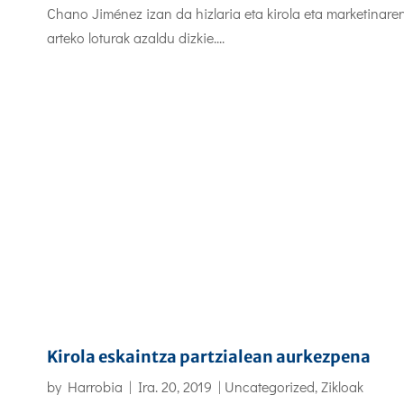
Chano Jiménez izan da hizlaria eta kirola eta marketinare
arteko loturak azaldu dizkie....
Kirola eskaintza partzialean aurkezpena
by
Harrobia
|
Ira. 20, 2019
|
Uncategorized
,
Zikloak