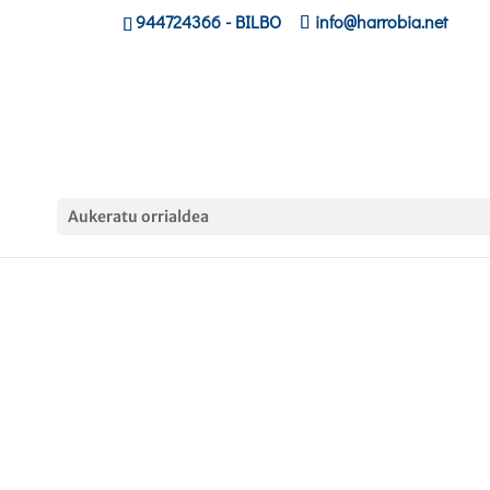
944724366
- BILBO
info@harrobia.net
Aukeratu orrialdea