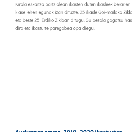
Kirola eskaitza partzialean ikasten duten ikasleek berarien
klase lehen egunak izan dituzte. 25 ikasle Goi-mailako Zikl
eta beste 25 Erdiko Zikloan ditugu. Gu bezala gogotsu has
dira eta ikasturte paregabea opa diegu.