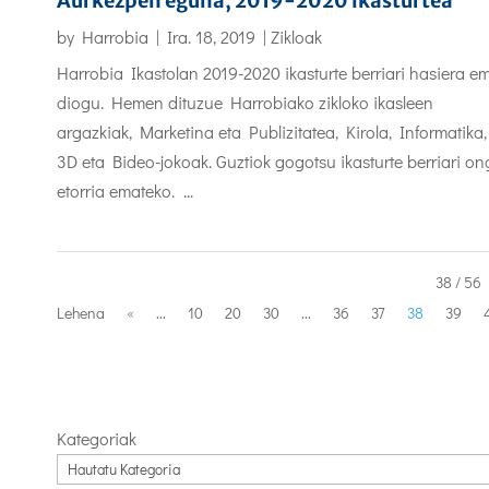
Aurkezpen eguna, 2019-2020 ikasturtea
by
Harrobia
|
Ira. 18, 2019
|
Zikloak
Harrobia Ikastolan 2019-2020 ikasturte berriari hasiera e
diogu. Hemen dituzue Harrobiako zikloko ikasleen
argazkiak, Marketina eta Publizitatea, Kirola, Informatika,
3D eta Bideo-jokoak. Guztiok gogotsu ikasturte berriari on
etorria emateko. ...
38 / 56
Lehena
«
...
10
20
30
...
36
37
38
39
Kategoriak