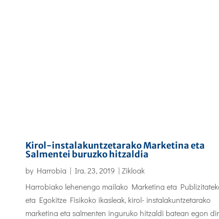
Kirol-instalakuntzetarako Marketina eta
Salmentei buruzko hitzaldia
by
Harrobia
|
Ira. 23, 2019
|
Zikloak
Harrobiako lehenengo mailako Marketina eta Publizitatek
eta Egokitze Fisikoko ikasleak, kirol- instalakuntzetarako
marketina eta salmenten inguruko hitzaldi batean egon dir