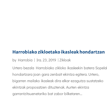
Harrobiako zikloetako ikasleak hondartzan
by
Harrobia
|
Ira. 23, 2019
|
Zikloak
Urtero bezala Harrobiako zikloko ikasleekin batera Sopel
hondartzara joan gara zenbait ekintza egitera. Urtero,
bigarren mailako ikasleak dira elkar ezagutza sustatzeko
ekintzak proposatzen dituztenak. Aurten ekintza
garrantzitsuenetariko bat zabor bilketaren...