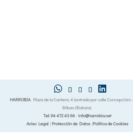
HARROBIA
. Plaza de la Cantera, 4 (entrada por calle Concepción)
Bilbao (Bizkaia).
Tel: 94 472 43 66
-
info@harrobia.net
Aviso Legal
|
Protección de Datos
|
Política de Cookies