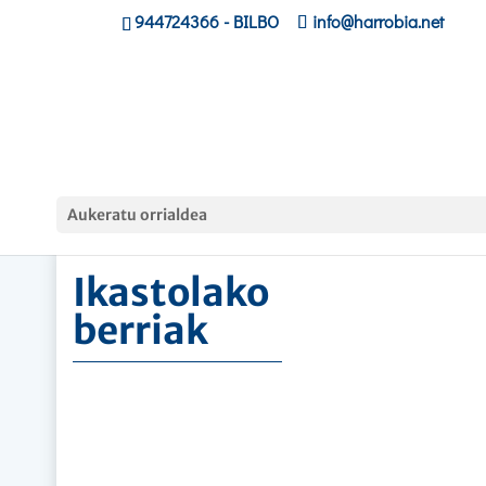
944724366
- BILBO
info@harrobia.net
Hasiera
»
Ikastolako berriak
Aukeratu orrialdea
Ikastolako
berriak