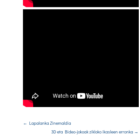
←
Lapalanka Zinemaldia
3D eta Bideo-jokoak zikloko ikasleen erronka
→