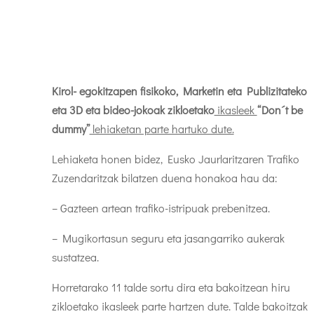
Kirol- egokitzapen fisikoko, Marketin eta Publizitateko
eta 3D eta bideo-jokoak zikloetako
ikasleek
“Don´t be
dummy”
lehiaketan parte hartuko dute.
Lehiaketa honen bidez, Eusko Jaurlaritzaren Trafiko
Zuzendaritzak bilatzen duena honakoa hau da:
– Gazteen artean trafiko-istripuak prebenitzea.
– Mugikortasun seguru eta jasangarriko aukerak
sustatzea.
Horretarako 11 talde sortu dira eta bakoitzean hiru
zikloetako ikasleek parte hartzen dute. Talde bakoitzak