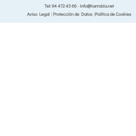
Tel: 94 472 43 66
-
info@harrobia.net
Aviso Legal
|
Protección de Datos
|
Política de Cookies