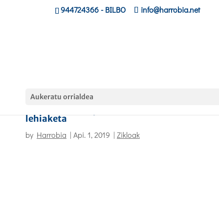
944724366
- BILBO
info@harrobia.net
Aukeratu orrialdea
Don`t Be Dummy! Zuk ez duzu ordezkorik
lehiaketa
by
Harrobia
|
Api. 1, 2019
|
Zikloak