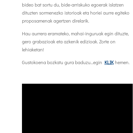
bideo bat sortu du, bide-arriskuko egoerak islatzen
dituzten sormenezko istorioak eta horiei aurre egiteko
proposamenak agertzen direlarik.
Hau aurrera eramateko, mahai-inguruak egin dituzte,
gero grabazioak eta azkenik edizioak. Zorte on
lehiaketan!
Gustokoena bozkatu gura baduzu…egin
KLIK
hemen.