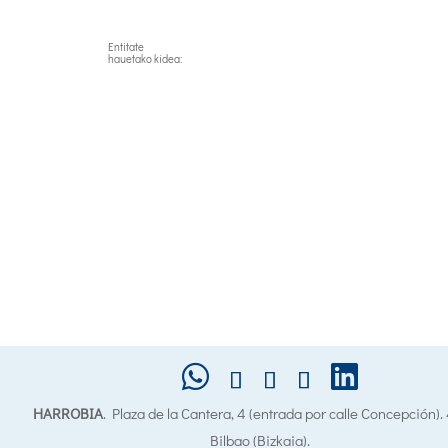
Entitate
hauetako kidea:
HARROBIA
. Plaza de la Cantera, 4 (entrada por calle Concepción)
Bilbao (Bizkaia).