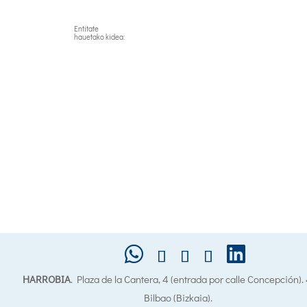
Entitate
hauetako kidea:
HARROBIA
. Plaza de la Cantera, 4 (entrada por calle Concepción)
Bilbao (Bizkaia).