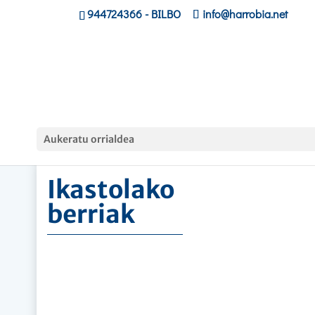
944724366
- BILBO
info@harrobia.net
Hasiera
»
Ikastolako berriak
Aukeratu orrialdea
Ikastolako
berriak