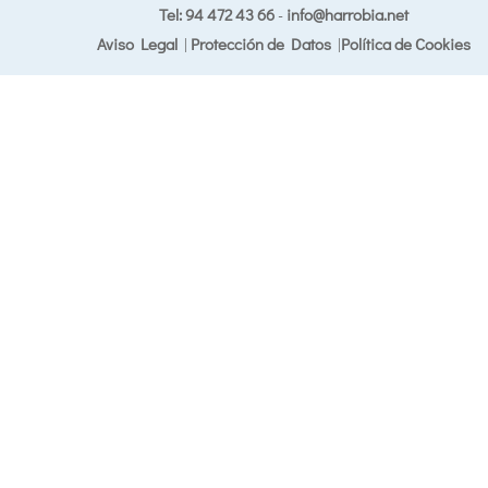
Tel: 94 472 43 66
-
info@harrobia.net
Aviso Legal
|
Protección de Datos
|
Política de Cookies