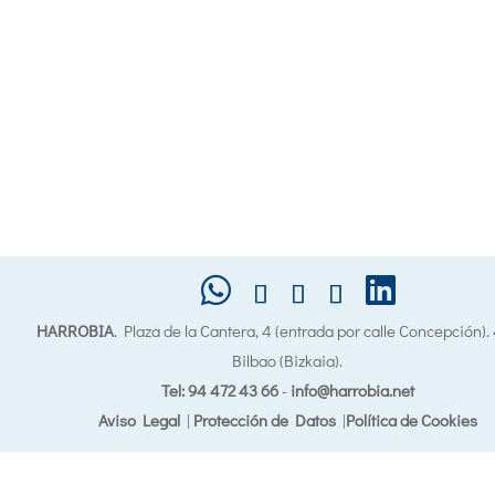
HARROBIA
. Plaza de la Cantera, 4 (entrada por calle Concepción)
Bilbao (Bizkaia).
Tel: 94 472 43 66
-
info@harrobia.net
Aviso Legal
|
Protección de Datos
|
Política de Cookies