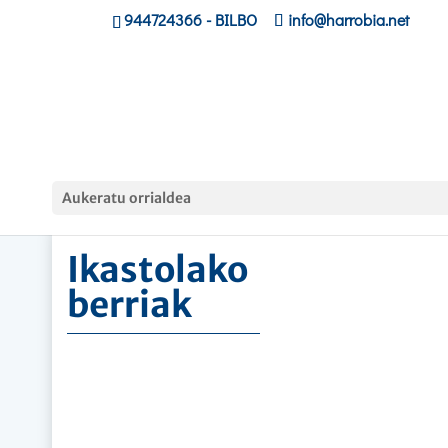
944724366
- BILBO
info@harrobia.net
Hasiera
»
Ikastolako berriak
Aukeratu orrialdea
Ikastolako
berriak