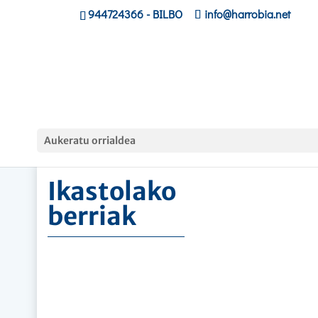
944724366
- BILBO
info@harrobia.net
Hasiera
»
Ikastolako berriak
Aukeratu orrialdea
Ikastolako
berriak