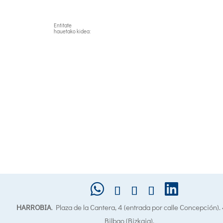
Entitate
hauetako kidea:
HARROBIA
. Plaza de la Cantera, 4 (entrada por calle Concepción)
Bilbao (Bizkaia).