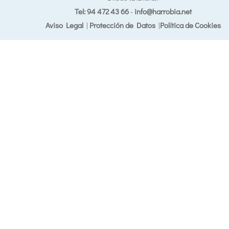
Tel: 94 472 43 66
-
info@harrobia.net
Aviso Legal
|
Protección de Datos
|
Política de Cookies