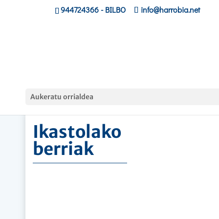
944724366
- BILBO
info@harrobia.net
Hasiera
»
Ikastolako berriak
Aukeratu orrialdea
Ikastolako
berriak