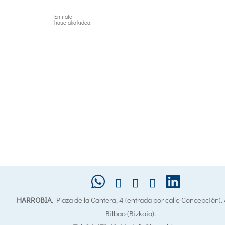
Entitate
hauetako kidea:
HARROBIA
. Plaza de la Cantera, 4 (entrada por calle Concepción)
Bilbao (Bizkaia).