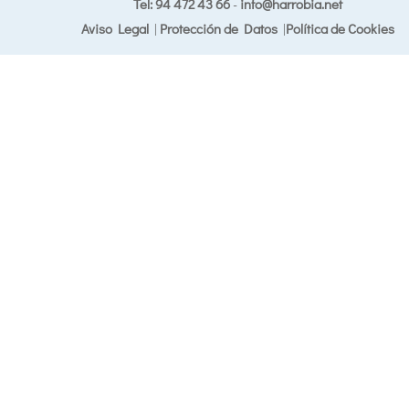
Tel: 94 472 43 66
-
info@harrobia.net
Aviso Legal
|
Protección de Datos
|
Política de Cookies