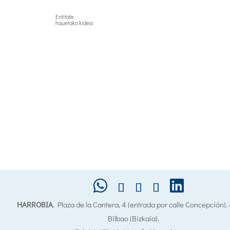
Entitate
hauetako kidea:
HARROBIA
. Plaza de la Cantera, 4 (entrada por calle Concepción)
Bilbao (Bizkaia).