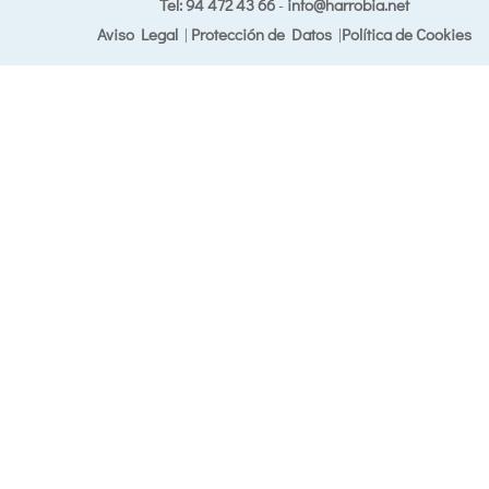
Tel: 94 472 43 66
-
info@harrobia.net
Aviso Legal
|
Protección de Datos
|
Política de Cookies