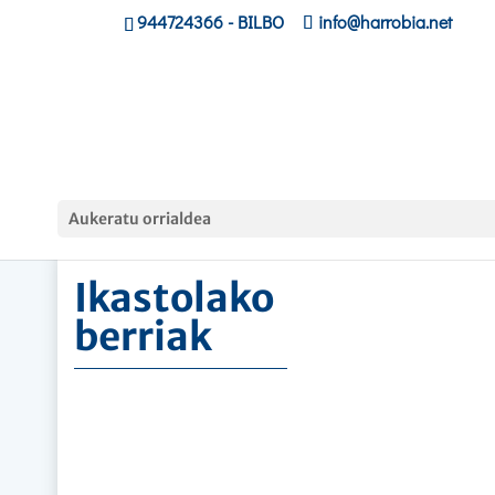
944724366
- BILBO
info@harrobia.net
Hasiera
»
Ikastolako berriak
Aukeratu orrialdea
Ikastolako
berriak