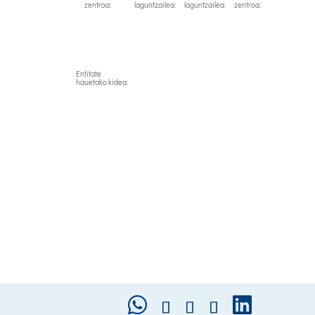
zentroa:
laguntzailea:
laguntzailea:
zentroa:
Entitate
hauetako kidea: