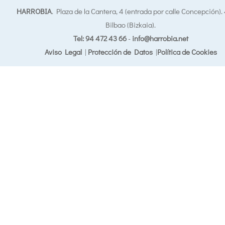
HARROBIA
. Plaza de la Cantera, 4 (entrada por calle Concepción)
Bilbao (Bizkaia).
Tel: 94 472 43 66
-
info@harrobia.net
Aviso Legal
|
Protección de Datos
|
Política de Cookies