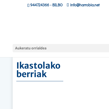
944724366
- BILBO
info@harrobia.net
Hasiera
»
Ikastolako berriak
Aukeratu orrialdea
Ikastolako
berriak