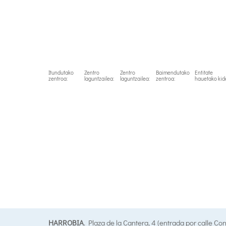
Itundutako
Zentro
Zentro
Baimendutako
Entitate
zentroa:
laguntzailea:
laguntzailea:
zentroa:
hauetako kid
HARROBIA
. Plaza de la Cantera, 4 (entrada por calle Co