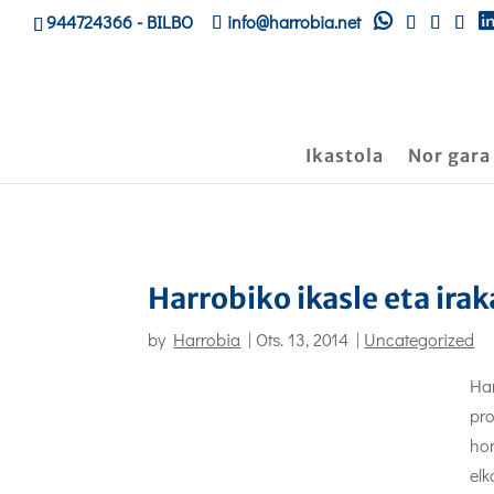
944724366
- BILBO
info@harrobia.net
Ikastola
Nor gara
Harrobiko ikasle eta irak
by
Harrobia
|
Ots. 13, 2014
|
Uncategorized
Har
pro
hon
elk