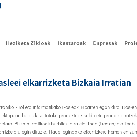
Heziketa Zikloak
Ikastaroak
Enpresak
Proi
asleei elkarrizketa Bizkaia Irratian
robiko kirol eta informatikako ikasleak Eibarren egon dira Ikas-e
iektupean beraiek sortutako produktuak saldu eta promozionatzek
etara Bizkaia irratikoak hurbildu dira eta Iban (ikaslea) eta Txabi 
arrizketatu egin dituzte. Hauei egindako elkarrizketa hemen entz