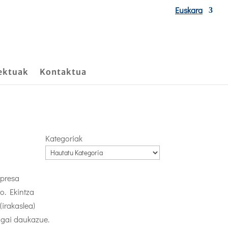
Euskara
ektuak
Kontaktua
Kategoriak
npresa
o. Ekintza
(irakaslea)
ungai daukazue.