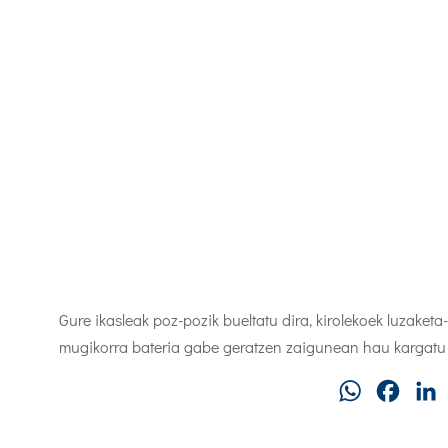
Gure ikasleak poz-pozik bueltatu dira, kirolekoek luzaketa-
mugikorra bateria gabe geratzen zaigunean hau kargatu a
WhatsApp
Faceb