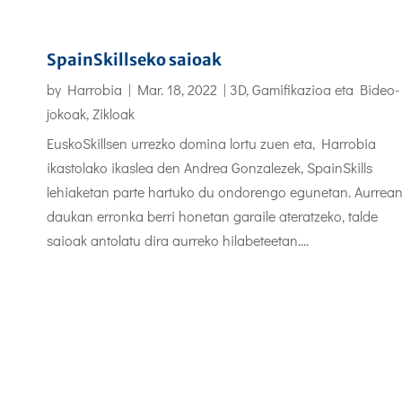
SpainSkillseko saioak
by
Harrobia
|
Mar. 18, 2022
|
3D, Gamifikazioa eta Bideo-
jokoak
,
Zikloak
EuskoSkillsen urrezko domina lortu zuen eta, Harrobia
ikastolako ikaslea den Andrea Gonzalezek, SpainSkills
lehiaketan parte hartuko du ondorengo egunetan. Aurrea
daukan erronka berri honetan garaile ateratzeko, talde
saioak antolatu dira aurreko hilabeteetan....