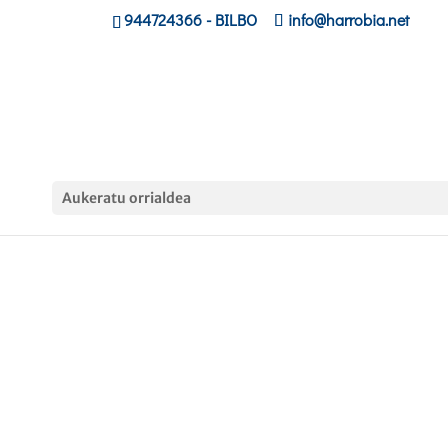
944724366
- BILBO
info@harrobia.net
Aukeratu orrialdea