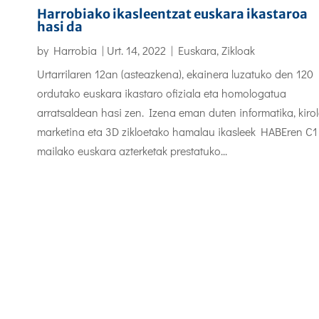
Harrobiako ikasleentzat euskara ikastaroa
hasi da
by
Harrobia
|
Urt. 14, 2022
|
Euskara
,
Zikloak
Urtarrilaren 12an (asteazkena), ekainera luzatuko den 120
ordutako euskara ikastaro ofiziala eta homologatua
arratsaldean hasi zen. Izena eman duten informatika, kirol
marketina eta 3D zikloetako hamalau ikasleek HABEren C1
mailako euskara azterketak prestatuko...