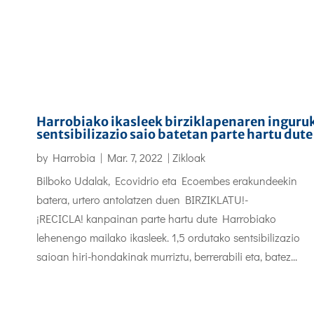
Harrobiako ikasleek birziklapenaren inguru
sentsibilizazio saio batetan parte hartu dute
by
Harrobia
|
Mar. 7, 2022
|
Zikloak
Bilboko Udalak, Ecovidrio eta Ecoembes erakundeekin
batera, urtero antolatzen duen BIRZIKLATU!-
¡RECICLA! kanpainan parte hartu dute Harrobiako
lehenengo mailako ikasleek. 1,5 ordutako sentsibilizazio
saioan hiri-hondakinak murriztu, berrerabili eta, batez...