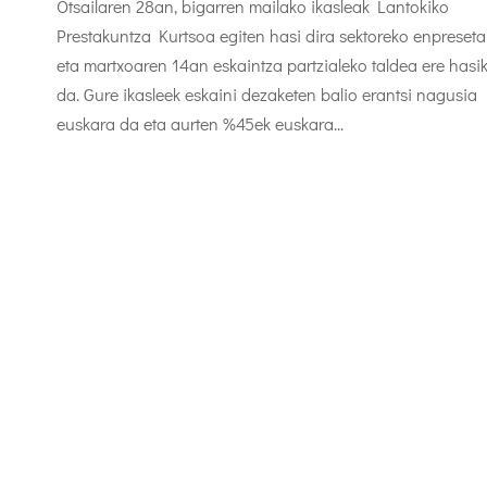
Otsailaren 28an, bigarren mailako ikasleak Lantokiko
Prestakuntza Kurtsoa egiten hasi dira sektoreko enpreseta
eta martxoaren 14an eskaintza partzialeko taldea ere hasi
da. Gure ikasleek eskaini dezaketen balio erantsi nagusia
euskara da eta aurten %45ek euskara...