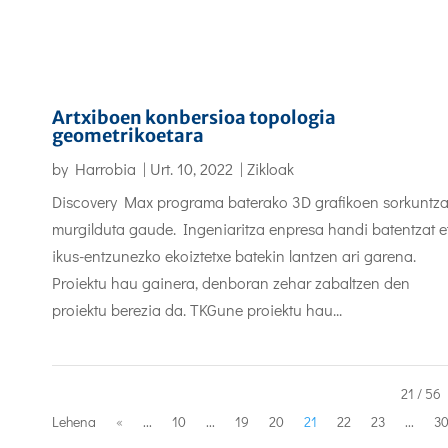
Artxiboen konbersioa topologia
geometrikoetara
by
Harrobia
|
Urt. 10, 2022
|
Zikloak
Discovery Max programa baterako 3D grafikoen sorkuntz
murgilduta gaude. Ingeniaritza enpresa handi batentzat e
ikus-entzunezko ekoiztetxe batekin lantzen ari garena.
Proiektu hau gainera, denboran zehar zabaltzen den
proiektu berezia da. TKGune proiektu hau...
21 / 56
Lehena
«
...
10
...
19
20
21
22
23
...
3