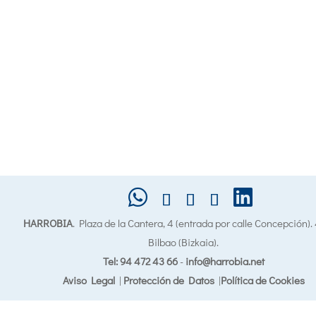
HARROBIA
. Plaza de la Cantera, 4 (entrada por calle Concepción)
Bilbao (Bizkaia).
Tel: 94 472 43 66
-
info@harrobia.net
Aviso Legal
|
Protección de Datos
|
Política de Cookies