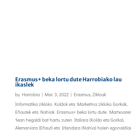
Erasmus+ beka lortu dute Harrobiako lau
ikaslek
by
Harrobia
|
Mar. 3, 2022
|
Erasmus
,
Zikloak
Informatika zikloko Koldok eta Marketina zikloko Gorkak,
Eñautek eta Nahiak Erasmus+ beka lortu dute. Martxoare
1ean hegaldi bat hartu zuten Italiara (Koldo eta Gorka),
Alemaniara (Eñaut) eta Irlandara (Nahia) haien egonaldiar