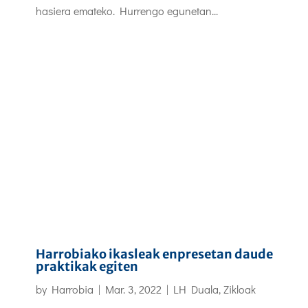
hasiera emateko. Hurrengo egunetan...
Harrobiako ikasleak enpresetan daude
praktikak egiten
by
Harrobia
|
Mar. 3, 2022
|
LH Duala
,
Zikloak