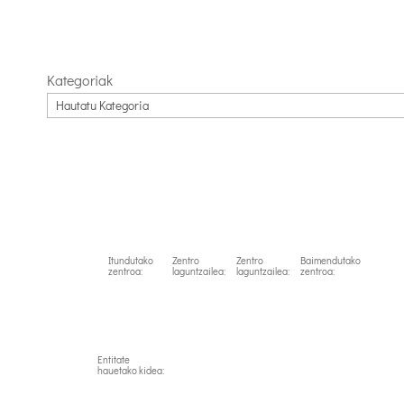
Kategoriak
Itundutako
Zentro
Zentro
Baimendutako
zentroa:
laguntzailea:
laguntzailea:
zentroa:
Entitate
hauetako kidea: