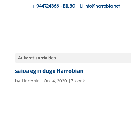
944724366
- BILBO
info@harrobia.net
Aukeratu orrialdea
Informatika taldeko familiekin orientazio
saioa egin dugu Harrobian
by
Harrobia
|
Ots. 4, 2020
|
Zikloak