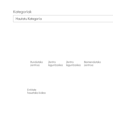
Kategoriak
Itundutako
Zentro
Zentro
Baimendutako
zentroa:
laguntzailea:
laguntzailea:
zentroa:
Entitate
hauetako kidea: