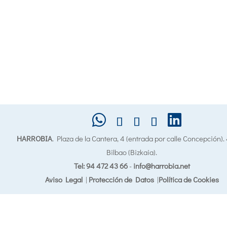
HARROBIA
. Plaza de la Cantera, 4 (entrada por calle Concepción)
Bilbao (Bizkaia).
Tel: 94 472 43 66
-
info@harrobia.net
Aviso Legal
|
Protección de Datos
|
Política de Cookies