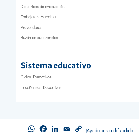
Directrices de evacuación
Trabaja en Harrobia
Proveedoras
Buzón de sugerencias
Sistema educativo
Ciclos Formativos
Enseñanzas Deportivas
WhatsApp
Facebook
LinkedIn
Email
Copy
¡Ayúdanos a difundirlo!
Link