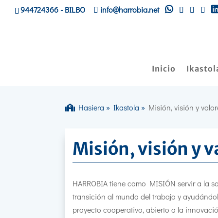
944724366
- BILBO
info@harrobia.net
Inicio
Ikastol
Hasiera
»
Ikastola
»
Misión, visión y valo
Misión, visión y v
HARROBIA tiene como MISIÓN servir a la so
transición al mundo del trabajo y ayudándol
proyecto cooperativo, abierto a la innovación