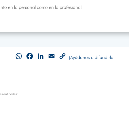
nto en lo personal como en lo profesional.
WhatsApp
Facebook
LinkedIn
Email
Copy
¡Ayúdanos a difundirlo!
Link
tes entidades: