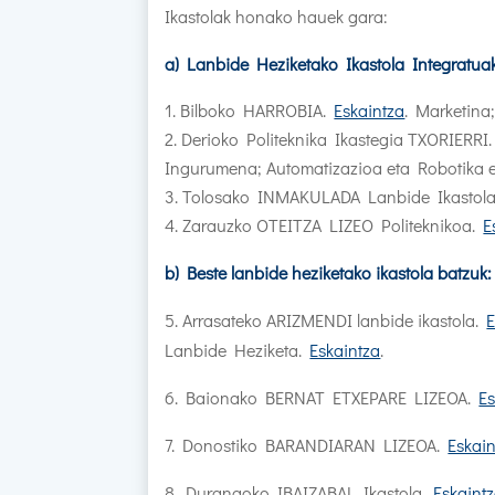
Ikastolak honako hauek gara:
a) Lanbide Heziketako Ikastola Integratua
Bilboko HARROBIA.
Eskaintza
. Marketina;
Derioko Politeknika Ikastegia TXORIERRI
Ingurumena; Automatizazioa eta Robotika e
Tolosako INMAKULADA Lanbide Ikastol
Zarauzko OTEITZA LIZEO Politeknikoa.
E
b) Beste lanbide heziketako ikastola batzuk:
5. Arrasateko ARIZMENDI lanbide ikastola.
E
Lanbide Heziketa.
Eskaintza
.
6. Baionako BERNAT ETXEPARE LIZEOA.
Es
7. Donostiko BARANDIARAN LIZEOA.
Eskai
8. Durangoko IBAIZABAL Ikastola.
Eskaint