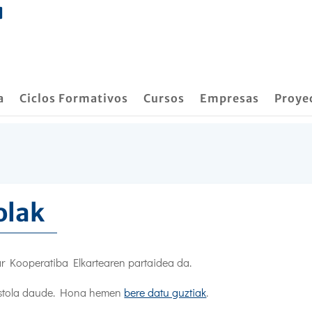
a
Ciclos Formativos
Cursos
Empresas
Proye
olak
 Kooperatiba Elkartearen partaidea da.
ikastola daude. Hona hemen
bere datu guztiak
.