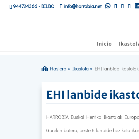
944724366
- BILBO
info@harrobia.net
Inicio
Ikastol
Hasiera
»
Ikastola
»
EHI lanbide ikastolak
EHI lanbide ikast
HARROBIA Euskal Herriko Ikastolak Europar
Gurekin batera, beste 8 lanbide heziketa 