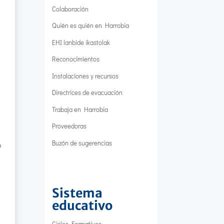
Colaboración
Quién es quién en Harrobia
EHI lanbide ikastolak
Reconocimientos
Instalaciones y recursos
Directrices de evacuación
Trabaja en Harrobia
Proveedoras
Buzón de sugerencias
o
Sistema
educativo
Ciclos Formativos