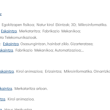
k:
 Egokitzapen fisikoa; Natur kirol Ekintzak; 3D; Mikroinformatika.
.
Eskaintza
. Merkataritza; Fabrikazio Mekanikoa;
ta Telekomunikazioak.
a:
Eskaintza
. Osasungintzan, hainbat ziklo. Gizarteratzea;
skaintza
. Fabrikazio Mekanikoa; Automatizazioa;…
skaintza
. Kirol animazioa; Erizaintza; Mikroinformatika. Oinarrizk
kaintza
. Merkataritza arloan.
ntza
. Kirol animazioa.
za
. Haur Hezkuntza.