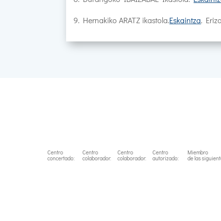
9. Hernakiko ARATZ ikastola.
Eskaintza
. Eriz
Centro
Centro
Centro
Centro
Miembro
concertado:
colaborador:
colaborador:
autorizado:
de las siguien