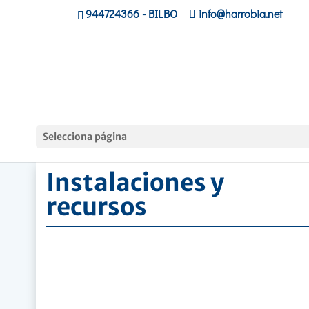
944724366
- BILBO
info@harrobia.net
Hasiera
»
Ikastola
»
Instalaciones y recursos
Selecciona página
Instalaciones y
recursos