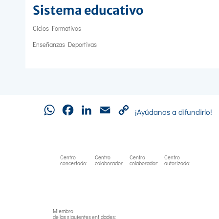
Sistema educativo
Ciclos Formativos
Enseñanzas Deportivas
WhatsApp
Facebook
LinkedIn
Email
Copy
¡Ayúdanos a difundirlo!
Link
Centro
Centro
Centro
Centro
concertado:
colaborador:
colaborador:
autorizado:
Miembro
de las siguientes entidades: