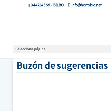
944724366
- BILBO
info@harrobia.net
Hasiera
»
Ikastola
»
Buzón de sugerencias
Selecciona página
Buzón de sugerencias