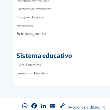
Instalaciones y recursos
Directrices de evacuación
Trabaja en Harrobia
Proveedoras
Buzón de sugerencias
Sistema educativo
Ciclos Formativos
Enseñanzas Deportivas
WhatsApp
Facebook
LinkedIn
Email
Copy
¡Ayúdanos a difundirlo!