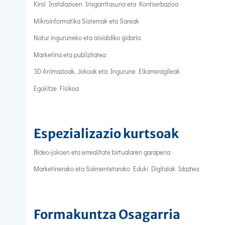
Kirol Instalazioen Irisgarritasuna eta Kontserbazioa
Mikroinformatika Sistemak eta Sareak
Natur inguruneko eta aisialdiko gidaria
Marketina eta publizitatea
3D Animazioak, Jokoak eta Ingurune Elkarreragileak
Egokitze Fisikoa
Espezializazio kurtsoak
Bideo-jokoen eta errealitate birtualaren garapena
Marketinerako eta Salmentetarako Eduki Digitalak Idaztea
Formakuntza Osagarria