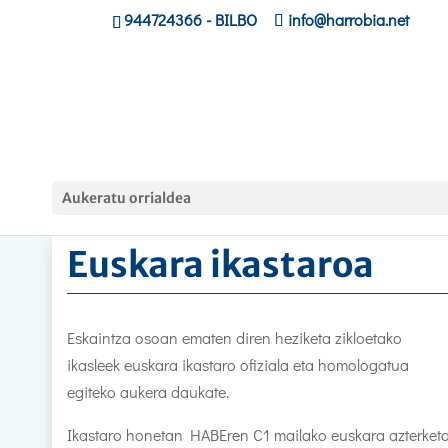
944724366
- BILBO
info@harrobia.net
Hasiera
»
Heziketa Zikloak
»
Euskara ikastaroa
Aukeratu orrialdea
Euskara ikastaroa
Eskaintza osoan ematen diren heziketa zikloetako
ikasleek euskara ikastaro ofiziala eta homologatua
egiteko aukera daukate.
Ikastaro honetan HABEren C1 mailako euskara azterket