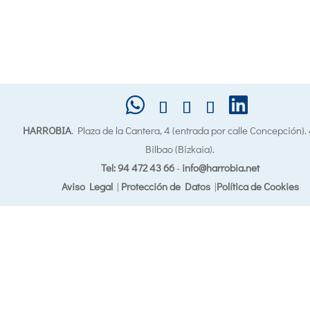
HARROBIA
. Plaza de la Cantera, 4 (entrada por calle Concepción)
Bilbao (Bizkaia).
Tel: 94 472 43 66
-
info@harrobia.net
Aviso Legal
|
Protección de Datos
|
Política de Cookies