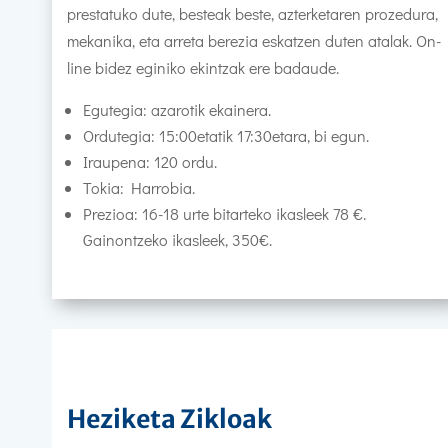
prestatuko dute, besteak beste, azterketaren prozedura,
mekanika, eta arreta berezia eskatzen duten atalak. On-
line bidez eginiko ekintzak ere badaude.
Egutegia: azarotik ekainera.
Ordutegia: 15:00etatik 17:30etara, bi egun.
Iraupena: 120 ordu.
Tokia: Harrobia.
Prezioa: 16-18 urte bitarteko ikasleek 78 €.
Gainontzeko ikasleek, 350€.
Heziketa Zikloak