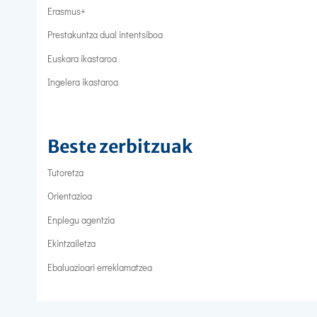
Erasmus+
Prestakuntza dual intentsiboa
Euskara ikastaroa
Ingelera ikastaroa
Beste zerbitzuak
Tutoretza
Orientazioa
Enplegu agentzia
Ekintzailetza
Ebaluazioari erreklamatzea