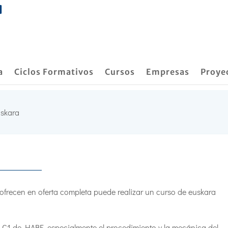
a
Ciclos Formativos
Cursos
Empresas
Proye
uskara
 ofrecen en oferta completa puede realizar un curso de euskara
l C1 de HABE, especialmente el procedimiento y la mecánica del