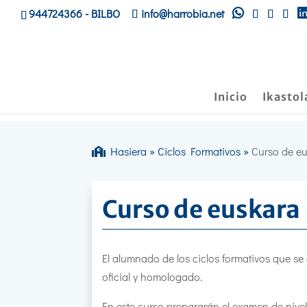
944724366
- BILBO
info@harrobia.net
Inicio
Ikastol
Hasiera
»
Ciclos Formativos
»
Curso de e
Curso de euskara
El alumnado de los ciclos formativos que se
oficial y homologado.
En este curso prepararán el examen de nive