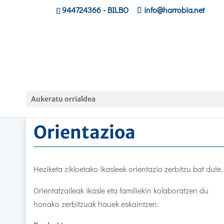
944724366
- BILBO
info@harrobia.net
Hasiera
»
Heziketa Zikloak
»
Orientazioa
Aukeratu orrialdea
Orientazioa
Heziketa zikloetako ikasleek orientazio zerbitzu bat dute.
Orientatzaileak ikasle eta familiekin kolaboratzen du
honako zerbitzuak hauek eskaintzen: