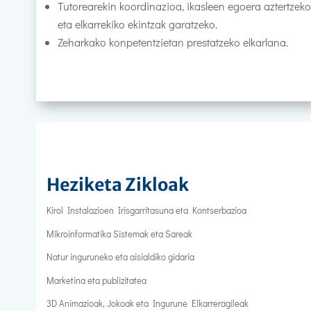
Tutorearekin koordinazioa, ikasleen egoera aztertzeko
eta elkarrekiko ekintzak garatzeko.
Zeharkako konpetentzietan prestatzeko elkarlana.
Heziketa Zikloak
Kirol Instalazioen Irisgarritasuna eta Kontserbazioa
Mikroinformatika Sistemak eta Sareak
Natur inguruneko eta aisialdiko gidaria
Marketina eta publizitatea
3D Animazioak, Jokoak eta Ingurune Elkarreragileak