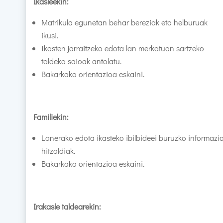
Ikasleekin:
Matrikula egunetan behar bereziak eta helburuak
ikusi.
Ikasten jarraitzeko edota lan merkatuan sartzeko
taldeko saioak antolatu.
Bakarkako orientazioa eskaini.
Familiekin:
Lanerako edota ikasteko ibilbideei buruzko informazi
hitzaldiak.
Bakarkako orientazioa eskaini.
Irakasle taldearekin: