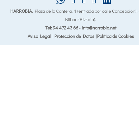
HARROBIA
. Plaza de la Cantera, 4 (entrada por calle Concepción)
Bilbao (Bizkaia).
Tel: 94 472 43 66
-
info@harrobia.net
Aviso Legal
|
Protección de Datos
|
Política de Cookies