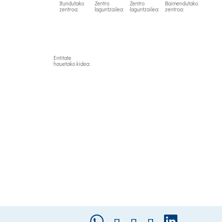
Itundutako
Zentro
Zentro
Baimendutako
zentroa:
laguntzailea:
laguntzailea:
zentroa:
Entitate
hauetako kidea: