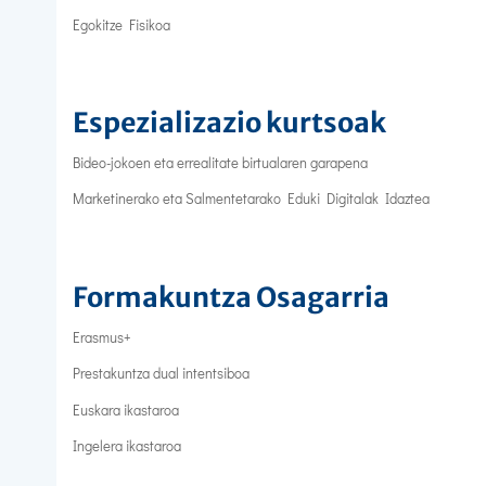
Egokitze Fisikoa
Espezializazio kurtsoak
Bideo-jokoen eta errealitate birtualaren garapena
Marketinerako eta Salmentetarako Eduki Digitalak Idaztea
Formakuntza Osagarria
Erasmus+
Prestakuntza dual intentsiboa
Euskara ikastaroa
Ingelera ikastaroa