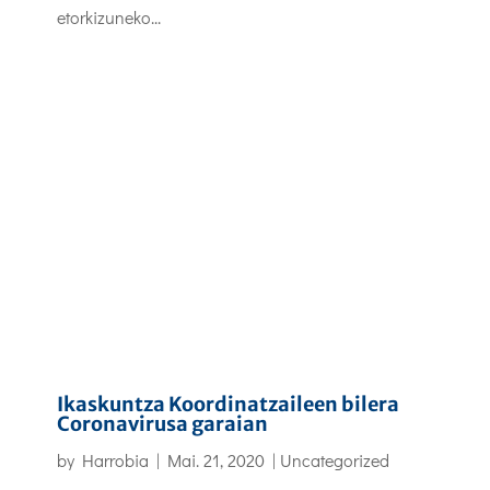
etorkizuneko...
Ikaskuntza Koordinatzaileen bilera
Coronavirusa garaian
by
Harrobia
|
Mai. 21, 2020
|
Uncategorized