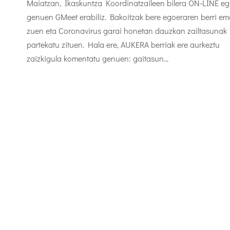
Maiatzan, Ikaskuntza Koordinatzaileen bilera ON-LINE eg
genuen GMeet erabiliz. Bakoitzak bere egoeraren berri e
zuen eta Coronavirus garai honetan dauzkan zailtasunak
partekatu zituen. Hala ere, AUKERA berriak ere aurkeztu
zaizkigula komentatu genuen: gaitasun...