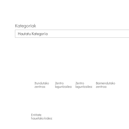
Kategoriak
Itundutako
Zentro
Zentro
Baimendutako
zentroa:
laguntzailea:
laguntzailea:
zentroa:
Entitate
hauetako kidea: