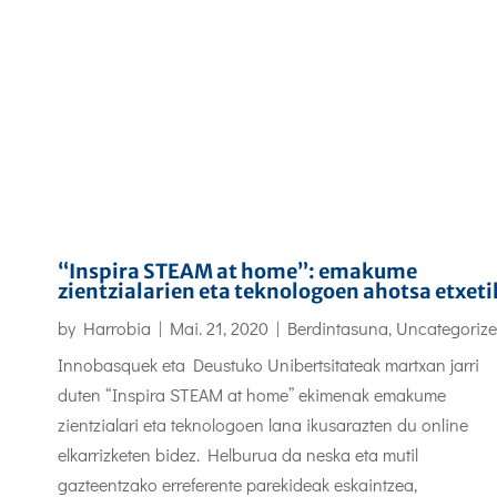
“Inspira STEAM at home”: emakume
zientzialarien eta teknologoen ahotsa etxeti
by
Harrobia
|
Mai. 21, 2020
|
Berdintasuna
,
Uncategoriz
Innobasquek eta Deustuko Unibertsitateak martxan jarri
duten “Inspira STEAM at home” ekimenak emakume
zientzialari eta teknologoen lana ikusarazten du online
elkarrizketen bidez. Helburua da neska eta mutil
gazteentzako erreferente parekideak eskaintzea,