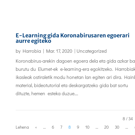
E-Learning gida Koronabirusaren egoerari
aurre egiteko
by
Harrobia
|
Mar. 17, 2020
|
Uncategorized
Koronabirus-arekin dagoen egoera dela eta gida azkar ba
burutu du Elurnet-ek e-learning-era egokitzeko. Harrobia
ikasleak ostiraletik modu honetan lan egiten ari dira. Hain
material, bideotutorial eta deskargatzeko gida bat sortu
dituzte, hemen esteka duzue....
8 / 34
Lehena
«
...
6
7
8
9
10
...
20
30
...