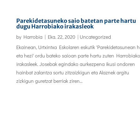
Parekidetasuneko saio batetan parte hartu
dugu Harrobiako irakasleok
by
Harrobia
|
Eka. 22, 2020
|
Uncategorized
Ekainean, Urtxintxa Eskolaren eskutik 'Parekidetasunean h
eta hezi' ordu bateko saioan parte hartu zuten Harrobiak
irakasleek. Josebak egindako aurkezpena ikusi ondoren
hainbat zalantza sortu zitzaizkigun eta Alaznek argitu
zizkigun guretzat berriak ziren...