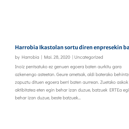
Harrobia Ikastolan sortu diren enpresekin ba
by
Harrobia
|
Mai. 28, 2020
|
Uncategorized
Inoiz pentsatuko ez genuen egoera baten aurkitu gara
azkenengo asteetan. Geure ametsak, aldi baterako behintz
zapuztu dituen egoera berri baten aurrean. Zuetako askok
aktibitatea eten egin behar izan duzue, batzuek ERTEa eg
behar izan duzue, beste batzuek...