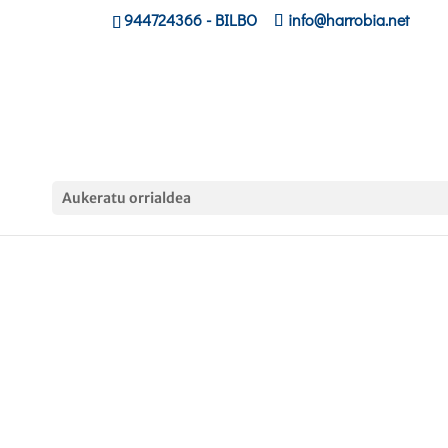
944724366
- BILBO
info@harrobia.net
Aukeratu orrialdea