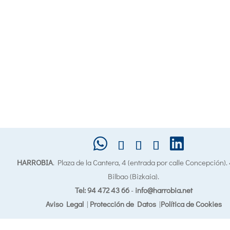
HARROBIA
. Plaza de la Cantera, 4 (entrada por calle Concepción)
Bilbao (Bizkaia).
Tel: 94 472 43 66
-
info@harrobia.net
Aviso Legal
|
Protección de Datos
|
Política de Cookies