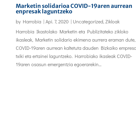
Marketin solidarioa COVID-19aren aurrean
enpresak laguntzeko
by
Harrobia
|
Api. 7, 2020
|
Uncategorized
,
Zikloak
Harrobia Ikastolako Marketin eta Publizitateko zikloko
ikasleak, Marketin solidario ekimena aurrera eraman dute,
COVID-19aren aurrean kaltetuta dauden Bizkaiko empres
txiki eta ertainei laguntzeko. Harrobiako ikasleak COVID-
19aren osasun emergentzia egoerarekin...