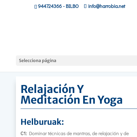
944724366
- BILBO
info@harrobia.net
Hasiera
»
Lanbide, personas Trabajadoras
»
Relajaci
Selecciona página
Y Meditación En Yoga
Relajación Y
Meditación En Yoga
Helburuak:
C1:
Dominar técnicas de mantras, de relajación y de