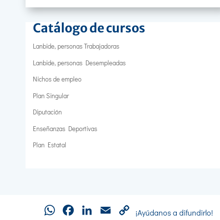
Catálogo de cursos
Lanbide, personas Trabajadoras
Lanbide, personas Desempleadas
Nichos de empleo
Plan Singular
Diputación
Enseñanzas Deportivas
Plan Estatal
WhatsApp
Facebook
LinkedIn
Email
Copy
¡Ayúdanos a difundirlo!