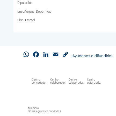
Diputación
Enseñanzas Deportivas
Plan Estatal
WhatsApp
Facebook
LinkedIn
Email
Copy
¡Ayúdanos a difundirlo!
Link
Centro
Centro
Centro
Centro
concertado:
colaborador:
colaborador:
autorizado:
Miembro
de las siguientes entidades: