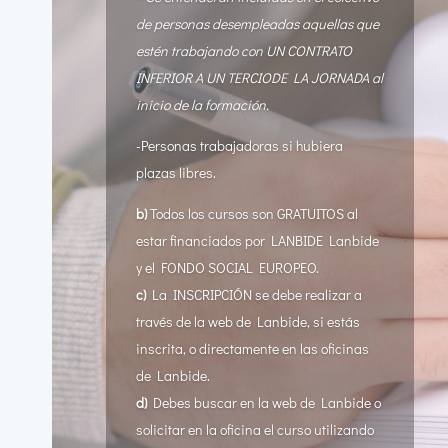
de personas desempleadas
aquellas que
estén trabajando con UN CONTRATO
INFERIOR A UN TERCIODE LA JORNADA al
inicio de la formación.
-Personas trabajadoras si hubiera
plazas libres.
b)
Todos los cursos son GRATUITOS al
estar financiados por LANBIDE Lanbide
y el FONDO SOCIAL EUROPEO.
c)
La INSCRIPCIÓN se debe realizar a
través de la web de Lanbide, si estás
inscrita, o directamente en las oficinas
de Lanbide.
d)
Debes buscar en la web de Lanbide o
solicitar en la oficina el curso utilizando