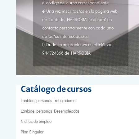
el código del curso correspondiente.
e)
Una vez inscritas/os en la página web
de Lanbide, HARROBIA se pondrá en
contacto personalmente con cada uno
de las/os interesadas/os.
f)
Dudas o aclaraciones en el teléfono
944724366 de HARROBIA
Catálogo de cursos
Lanbide, personas Trabajadoras
Lanbide, personas Desempleadas
Nichos de empleo
Plan Singular