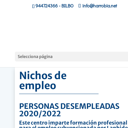
944724366
- BILBO
info@harrobia.net
Hasiera
»
Nichos de empleo
Selecciona página
Nichos de
empleo
PERSONAS DESEMPLEADAS
2020/2022
Este centro imparte formación profesional
para el empleo subvencionada por Lanbide