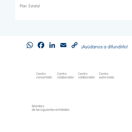
Plan Estatal
WhatsApp
Facebook
LinkedIn
Email
Copy
¡Ayúdanos a difundirlo!
Link
Centro
Centro
Centro
Centro
concertado:
colaborador:
colaborador:
autorizado:
Miembro
de las siguientes entidades: