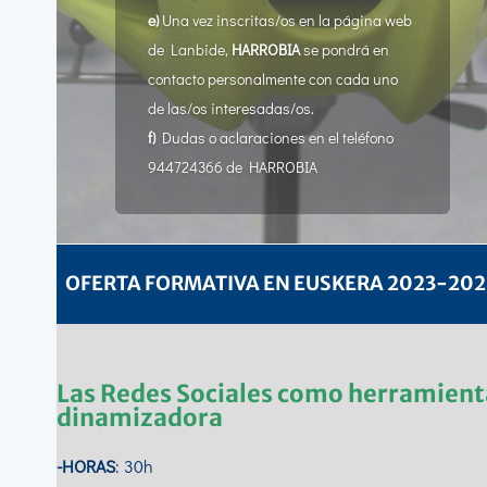
e)
Una vez inscritas/os en la página web
de Lanbide,
HARROBIA
se pondrá en
contacto personalmente con cada uno
de las/os interesadas/os.
f)
Dudas o aclaraciones en el teléfono
944724366 de HARROBIA
OFERTA FORMATIVA EN EUSKERA 2023-20
Las Redes Sociales como herramient
dinamizadora
-HORAS
: 30h