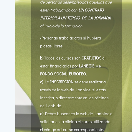
de personas desempleadas
aquellas que
estén trabajando con
UN CONTRATO
INFERIOR A UN TERCIO DE LA JORNADA
al inicio de la formación.
-Personas trabajadoras si hubiera
plazas libres.
b)
Todos los cursos son
GRATUITOS
al
estar financiados por
LANBIDE
y el
FONDO SOCIAL EUROPEO
.
c)
La
INSCRIPCIÓN
se debe realizar a
través de la web de Lanbide, si estás
inscrita, o directamente en las oficinas
de Lanbide.
d)
Debes buscar en la web de Lanbide o
solicitar en la oficina el curso utilizando
el código del curso correspondiente.