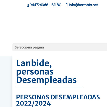
944724366
- BILBO
info@harrobia.net
Hasiera
»
Lanbide, personas Desempleadas
Selecciona página
Lanbide,
personas
Desempleadas
PERSONAS DESEMPLEADAS
2022/2024