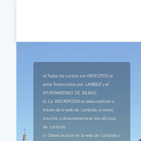
a) Todos los cursos son GRATUITOS al
estar financiados por LANBIDE y el
AYUNTAMIENDO DE BILBAO.
b) La INSCRIPCIÓN se debe realizar a
través de la web de Lanbide, si estás
inscrita, o directamente en las oficinas
de Lanbide.
c) Debes buscar en la web de Lanbide o