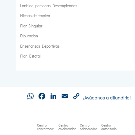
Lanbide, personas Desempleadas
Nichos de empleo
Plan Singular
Diputación
Enseñanzas Deportivas
Plan Estatal
WhatsApp
Facebook
LinkedIn
Email
Copy
¡Ayúdanos a difundirlo!
Link
Centro
Centro
Centro
Centro
concertado:
colaborador:
colaborador:
autorizado: