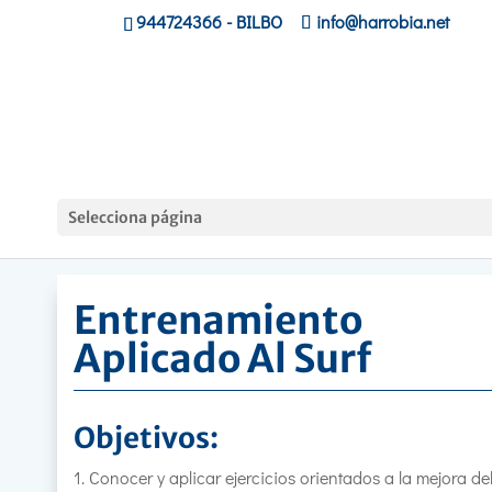
944724366
- BILBO
info@harrobia.net
Hasiera
»
Lanbide, personas
Selecciona página
Trabajadoras
»
Entrenamiento Aplicado Al Surf
Entrenamiento
Aplicado Al Surf
Objetivos:
Conocer y aplicar ejercicios orientados a la mejora de