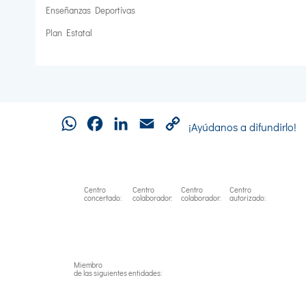
Enseñanzas Deportivas
Plan Estatal
WhatsApp
Facebook
LinkedIn
Email
Copy
¡Ayúdanos a difundirlo!
Link
Centro
Centro
Centro
Centro
concertado:
colaborador:
colaborador:
autorizado:
Miembro
de las siguientes entidades: