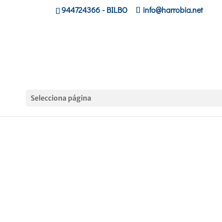
944724366
- BILBO
info@harrobia.net
Selecciona página