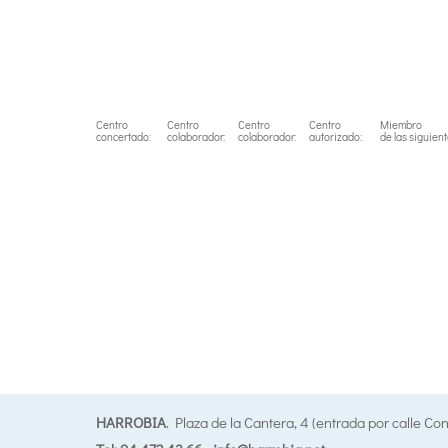
Centro
Centro
Centro
Centro
Miembro
concertado:
colaborador:
colaborador:
autorizado:
de las siguien
HARROBIA
. Plaza de la Cantera, 4 (entrada por calle Co