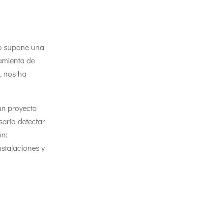
so supone una
ramienta de
d, nos ha
un proyecto
sario detectar
ón:
nstalaciones y