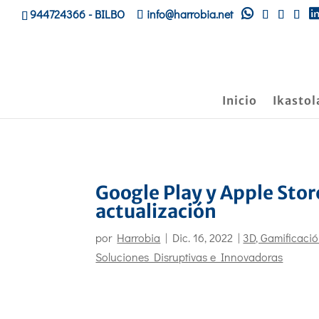
944724366
- BILBO
info@harrobia.net
Inicio
Ikastol
Google Play y Apple Sto
actualización
por
Harrobia
|
Dic. 16, 2022
|
3D, Gamificaci
Soluciones Disruptivas e Innovadoras