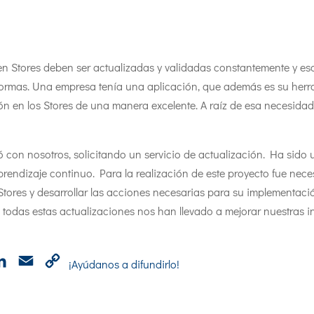
 en Stores deben ser actualizadas y validadas constantemente y e
aformas. Una empresa tenía una aplicación, que además es su her
ción en los Stores de una manera excelente. A raíz de esa necesida
 con nosotros, solicitando un servicio de actualización. Ha sido 
endizaje continuo. Para la realización de este proyecto fue nece
Stores y desarrollar las acciones necesarias para su implementaci
todas estas actualizaciones nos han llevado a mejorar nuestras i
p
cebook
LinkedIn
Email
Copy
¡Ayúdanos a difundirlo!
Link