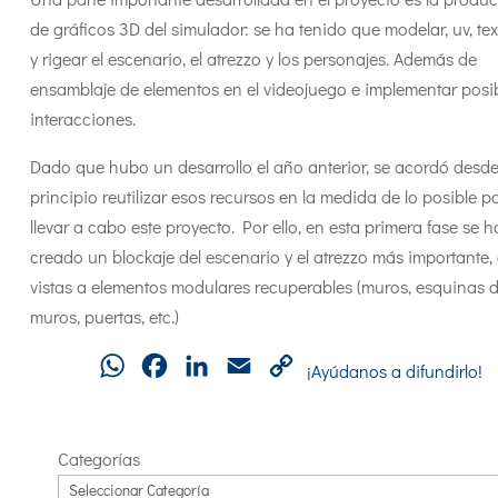
de gráficos 3D del simulador: se ha tenido que modelar, uv, tex
y rigear el escenario, el atrezzo y los personajes. Además de
ensamblaje de elementos en el videojuego e implementar posi
interacciones.
Dado que hubo un desarrollo el año anterior, se acordó desd
principio reutilizar esos recursos en la medida de lo posible p
llevar a cabo este proyecto. Por ello, en esta primera fase se h
creado un blockaje del escenario y el atrezzo más importante,
vistas a elementos modulares recuperables (muros, esquinas 
muros, puertas, etc.)
WhatsApp
Facebook
LinkedIn
Email
Copy
¡Ayúdanos a difundirlo!
Link
Categorías