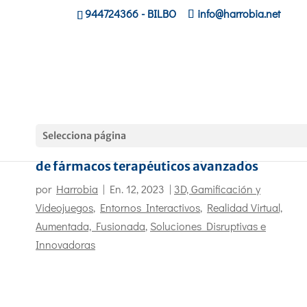
944724366
- BILBO
info@harrobia.net
Selecciona página
RV Farma: Realidad Virtual para la producció
de fármacos terapéuticos avanzados
por
Harrobia
|
En. 12, 2023
|
3D, Gamificación y
Videojuegos
,
Entornos Interactivos
,
Realidad Virtual,
Aumentada, Fusionada
,
Soluciones Disruptivas e
Innovadoras