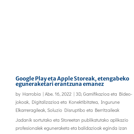
Google Play eta Apple Storeak, etengabeko
eguneraketari erantzuna emanez
by
Harrobia
|
Abe. 16, 2022
|
3D, Gamifikazioa eta Bideo-
jokoak
,
Digitalizazioa eta Konektibitatea
,
Ingurune
Elkarreragileak
,
Soluzio Disruptibo eta Berritzaileak
Jadanik sortutako eta Storeetan publikatutako aplikazio
profesionalek eguneraketa eta balidazioak eginda izan