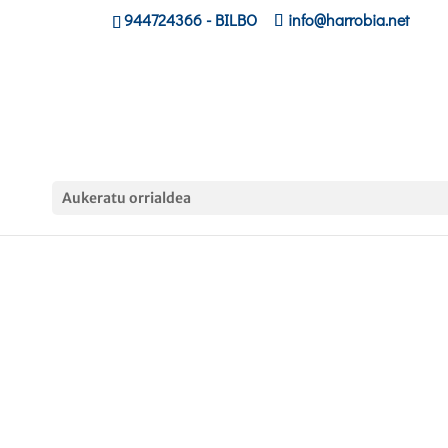
944724366
- BILBO
info@harrobia.net
Aukeratu orrialdea