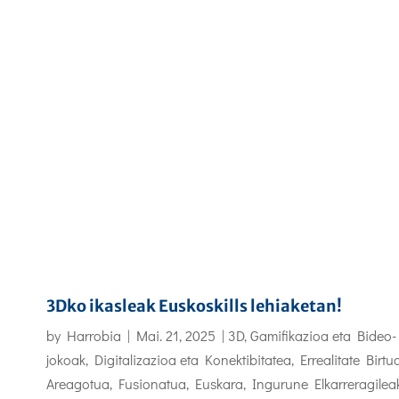
3Dko ikasleak Euskoskills lehiaketan!
by
Harrobia
|
Mai. 21, 2025
|
3D, Gamifikazioa eta Bideo-
jokoak
,
Digitalizazioa eta Konektibitatea
,
Errealitate Birtua
Areagotua, Fusionatua
,
Euskara
,
Ingurune Elkarreragilea