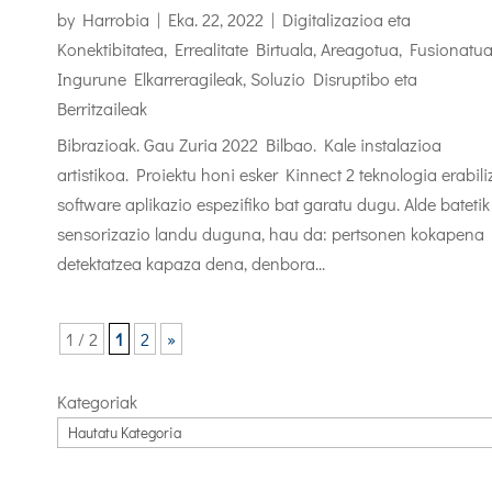
by
Harrobia
|
Eka. 22, 2022
|
Digitalizazioa eta
Konektibitatea
,
Errealitate Birtuala, Areagotua, Fusionatu
Ingurune Elkarreragileak
,
Soluzio Disruptibo eta
Berritzaileak
Bibrazioak. Gau Zuria 2022 Bilbao. Kale instalazioa
artistikoa. Proiektu honi esker Kinnect 2 teknologia erabili
software aplikazio espezifiko bat garatu dugu. Alde batetik
sensorizazio landu duguna, hau da: pertsonen kokapena
detektatzea kapaza dena, denbora...
1 / 2
1
2
»
Kategoriak