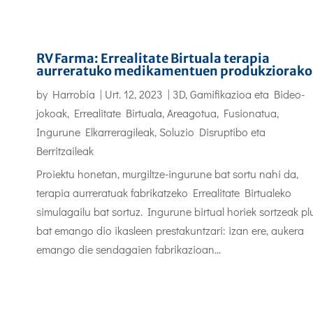
RV Farma: Errealitate Birtuala terapia
aurreratuko medikamentuen produkziorako
by
Harrobia
|
Urt. 12, 2023
|
3D, Gamifikazioa eta Bideo-
jokoak
,
Errealitate Birtuala, Areagotua, Fusionatua
,
Ingurune Elkarreragileak
,
Soluzio Disruptibo eta
Berritzaileak
Proiektu honetan, murgiltze-ingurune bat sortu nahi da,
terapia aurreratuak fabrikatzeko Errealitate Birtualeko
simulagailu bat sortuz. Ingurune birtual horiek sortzeak pl
bat emango dio ikasleen prestakuntzari: izan ere, aukera
emango die sendagaien fabrikazioan...