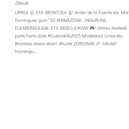
Zikloak
URREA 🥇 ETA BRONTZEA 🥉! Ander de la Fuente eta Mar
Dominguez gure "3D ANIMAZIOAK, INGURUNE
ELKARERAGILEAK ETA BIDEOJOKOAK 🎮" zikloko ikasleek
parte hartu dute #Euskoskills2025 lehiaketan! Urrea eta
Brontzea etxera ekarri dituzte! ZORIONAK 🎉, bikote!!
Hurrengo...