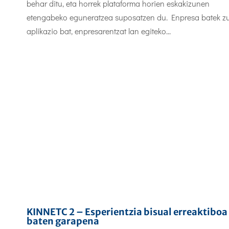
behar ditu, eta horrek plataforma horien eskakizunen
etengabeko eguneratzea suposatzen du. Enpresa batek z
aplikazio bat, enpresarentzat lan egiteko...
KINNETC 2 – Esperientzia bisual erreaktiboa
baten garapena