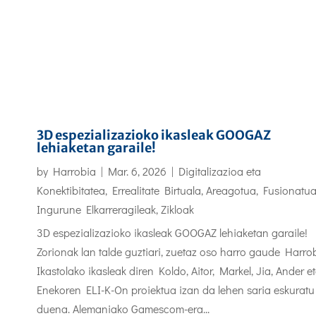
3D espezializazioko ikasleak GOOGAZ
lehiaketan garaile!
by
Harrobia
|
Mar. 6, 2026
|
Digitalizazioa eta
Konektibitatea
,
Errealitate Birtuala, Areagotua, Fusionatu
Ingurune Elkarreragileak
,
Zikloak
3D espezializazioko ikasleak GOOGAZ lehiaketan garaile!
Zorionak lan talde guztiari, zuetaz oso harro gaude Harro
Ikastolako ikasleak diren Koldo, Aitor, Markel, Jia, Ander e
Enekoren ELI-K-On proiektua izan da lehen saria eskuratu
duena. Alemaniako Gamescom-era...