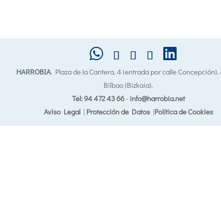
HARROBIA
. Plaza de la Cantera, 4 (entrada por calle Concepción)
Bilbao (Bizkaia).
Tel: 94 472 43 66
-
info@harrobia.net
Aviso Legal
|
Protección de Datos
|
Política de Cookies