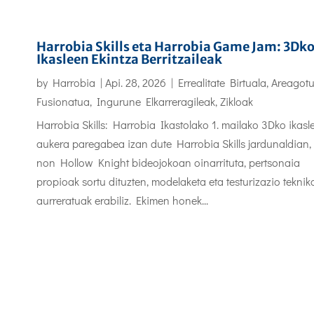
Harrobia Skills eta Harrobia Game Jam: 3Dk
Ikasleen Ekintza Berritzaileak
by
Harrobia
|
Api. 28, 2026
|
Errealitate Birtuala, Areagot
Fusionatua
,
Ingurune Elkarreragileak
,
Zikloak
Harrobia Skills: Harrobia Ikastolako 1. mailako 3Dko ikasl
aukera paregabea izan dute Harrobia Skills jardunaldian,
non Hollow Knight bideojokoan oinarrituta, pertsonaia
propioak sortu dituzten, modelaketa eta testurizazio teknik
aurreratuak erabiliz. Ekimen honek...