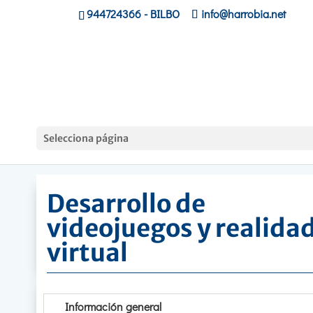
944724366
- BILBO
info@harrobia.net
Hasiera
»
Ciclos Formativos
»
Desarrollo de videojue
Selecciona página
y realidad virtual
Desarrollo de
videojuegos y realida
virtual
Información general