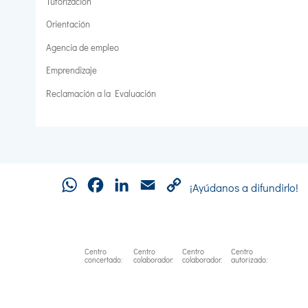
Tutorización
Orientación
Agencia de empleo
Emprendizaje
Reclamación a la Evaluación
WhatsApp
Facebook
LinkedIn
Email
Copy
¡Ayúdanos a difundirlo!
Link
Centro
Centro
Centro
Centro
concertado:
colaborador:
colaborador:
autorizado: