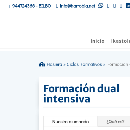
944724366
- BILBO
info@harrobia.net
Inicio
Ikastol
Hasiera
»
Ciclos Formativos
»
Formación 
Formación dual
intensiva
Nuestro alumnado
¿Qué es?