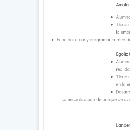
Amaia 
Alumna
Tiene 
la em
Función: crear y programar contenido
Egoitz
Alumno
realidad
Tiene 
en la 
Desarro
comercialización de parque de ave
Lander