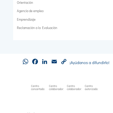
Orientación
Agencia de empleo
Emprendizaje
Reclamación a la Evaluación
WhatsApp
Facebook
LinkedIn
Email
Copy
¡Ayúdanos a difundirlo!
Link
Centro
Centro
Centro
Centro
concertado:
colaborador:
colaborador:
autorizado: