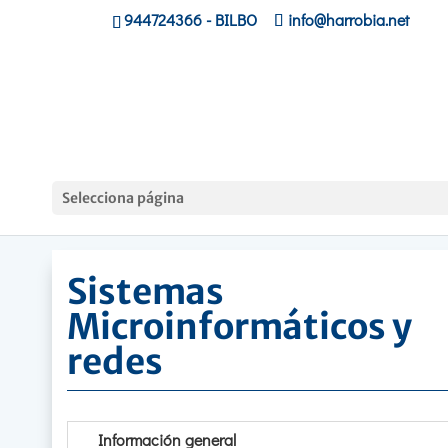
944724366
- BILBO
info@harrobia.net
Hasiera
»
Ciclos Formativos
»
Sistemas
Selecciona página
Microinformáticos y redes
Sistemas
Microinformáticos y
redes
Información general