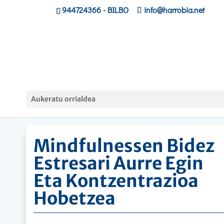
944724366
- BILBO
info@harrobia.net
Hasiera
»
Lanbide Langileak
»
Mindfulnessen Bidez
Aukeratu orrialdea
Estresari Aurre Egin Eta Kontzentrazioa Hobetzea
Mindfulnessen Bidez
Estresari Aurre Egin
Eta Kontzentrazioa
Hobetzea