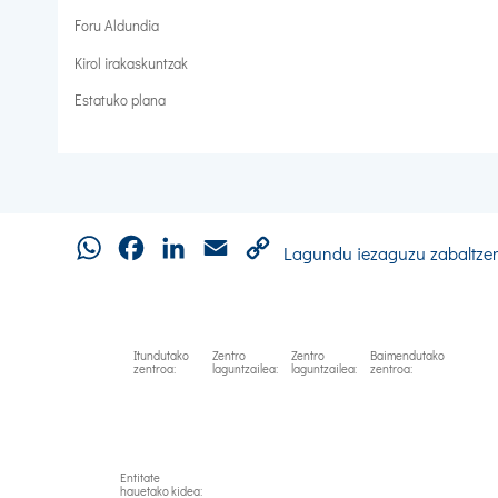
Foru Aldundia
Kirol irakaskuntzak
Estatuko plana
WhatsApp
Facebook
LinkedIn
Email
Copy
Lagundu iezaguzu zabaltze
Link
Itundutako
Zentro
Zentro
Baimendutako
zentroa:
laguntzailea:
laguntzailea:
zentroa:
Entitate
hauetako kidea: